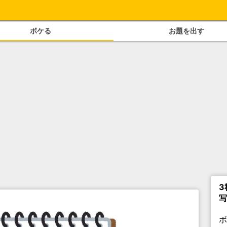
ボケる
お題を出す
3
写