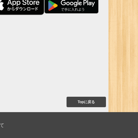
Topに戻る
て