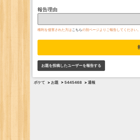
報告理由
権利を侵害された方は
こちら
の別ページよりご報告してください
お題を投稿したユーザーを報告する
ボケて
>
お題
>
5445468
>
通報