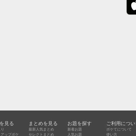
を見る
まとめを見る
お題を探す
ご利用につい
入り
最新人気まとめ
新着お題
ボケてについて
クアップボケ
セレクトまとめ
人気お題
使い方