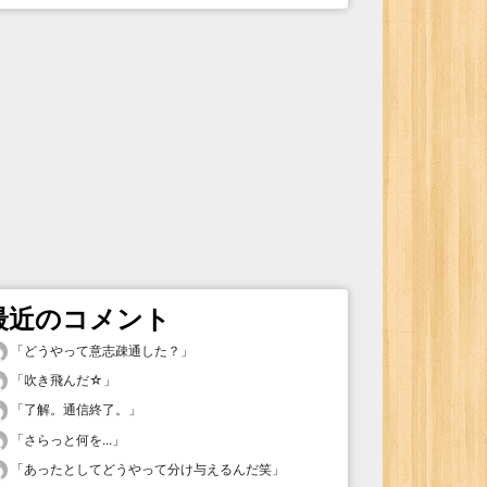
最近のコメント
「
どうやって意志疎通した？
」
「
吹き飛んだ☆
」
「
了解。通信終了。
」
「
さらっと何を...
」
「
あったとしてどうやって分け与えるんだ笑
」