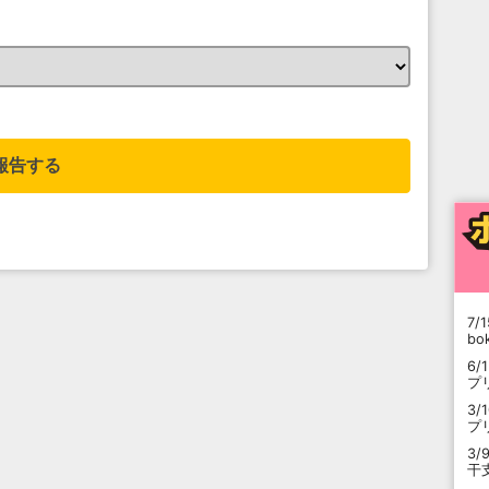
。
報告する
7/1
b
6/
プ
3/
プ
3/
干