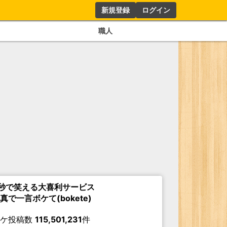
新規登録
ログイン
職人
秒で笑える大喜利サービス
真で一言ボケて(bokete)
ボケ投稿数
115,501,231
件