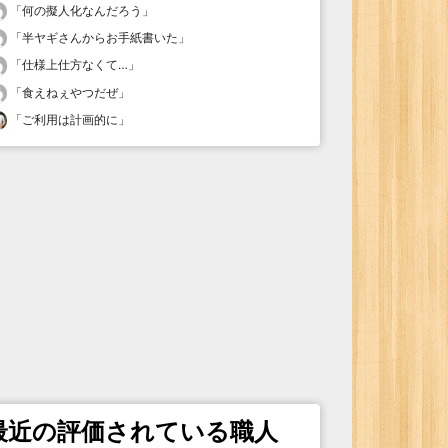
「
何の擬人化なんだろう
」
「
半ヤギさんからお手紙書いた
」
「
仕様上仕方なくて…
」
「
食えねぇやつだぜ
」
「
ご利用は計画的に
」
最近の評価されている職人