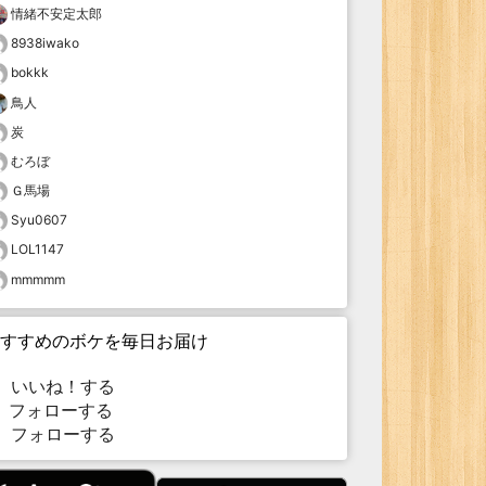
情緒不安定太郎
8938iwako
bokkk
鳥人
炭
むろぼ
Ｇ馬場
Syu0607
LOL1147
mmmmm
すすめのボケを毎日お届け
いいね！する
フォローする
フォローする