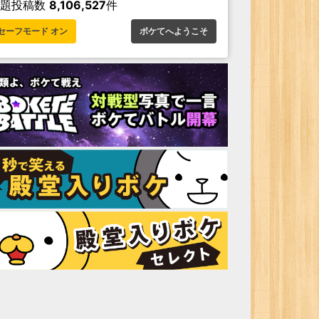
お題投稿数
8,106,527
件
セーフモード オン
ボケてへようこそ