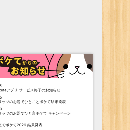
5
oketeアプリ サービス終了のお知らせ
15
リッツのお題でひとことボケて結果発表
10
リッツのお題でひと言ボケて キャンペーン
9
支でボケて2026 結果発表