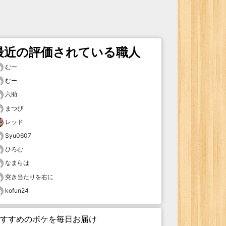
最近の評価されている職人
むー
むー
六助
まつぴ
レッド
Syu0607
ひろむ
なまらは
突き当たりを右に
kofun24
すすめのボケを毎日お届け