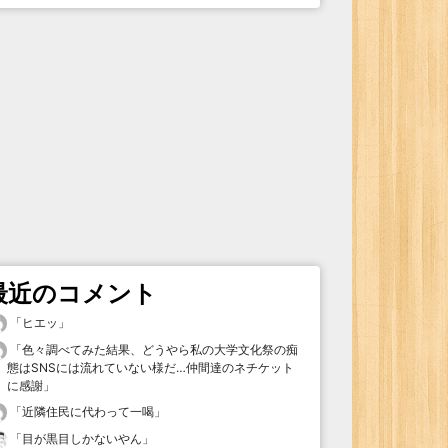
最近のコメント
「
ヒエッ
」
「
色々調べてみた結果、どうやら私の大学文化祭の痴
態はSNSには流れていない様だ…仲間達のネチケット
に感謝
」
「
近隣住民に代わって一喝
」
「
目が黒目しかないやん
」