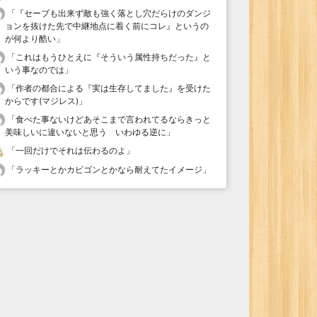
「
『セーブも出来ず敵も強く落とし穴だらけのダンジ
ョンを抜けた先で中継地点に着く前にコレ』というの
が何より酷い
」
「
これはもうひとえに『そういう属性持ちだった』と
いう事なのでは
」
「
作者の都合による『実は生存してました』を受けた
からです(マジレス)
」
「
食べた事ないけどあそこまで言われてるならきっと
美味しいに違いないと思う いわゆる逆に
」
「
一回だけでそれは伝わるのよ
」
「
ラッキーとかカビゴンとかなら耐えてたイメージ
」