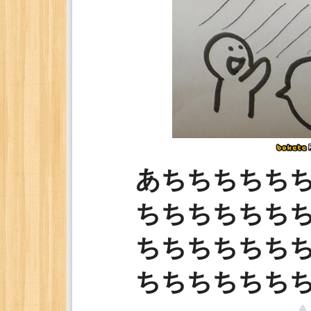
あちちちちち
ちちちちちち
ちちちちちち
ちちちちちち