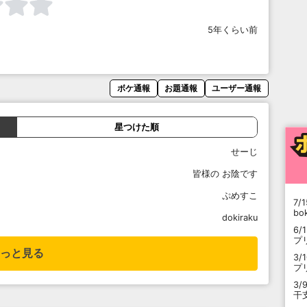
5年くらい前
ボケ通報
お題通報
ユーザー通報
星つけた順
せーじ
皆様の お陰です
ぷめすこ
7/1
b
dokiraku
6/
プ
っと見る
3/
プ
3/
干