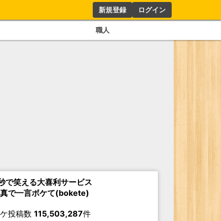
新規登録
ログイン
職人
秒で笑える大喜利サービス
真で一言ボケて(bokete)
ボケ投稿数
115,503,287
件