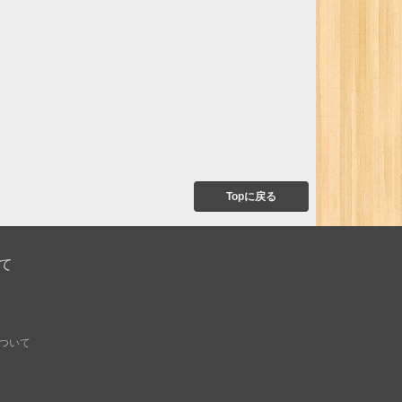
Topに戻る
て
ついて