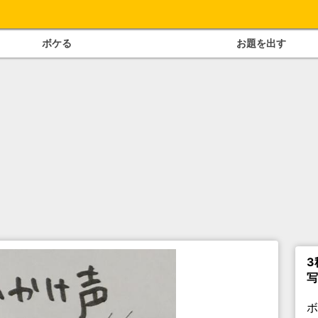
ボケる
お題を出す
3
写