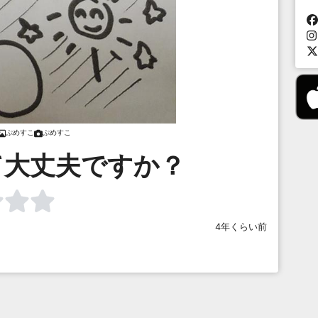
ぷめすこ
ぷめすこ
て大丈夫ですか？
4年くらい前