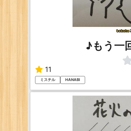
♪もう一
11
ミスチル
HANABI