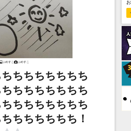
ぷめすこ
ぷめすこ
ちちちちちちちちち
ちちちちちちちちち
ちちちちちちちちち
ちちちちちちちち！