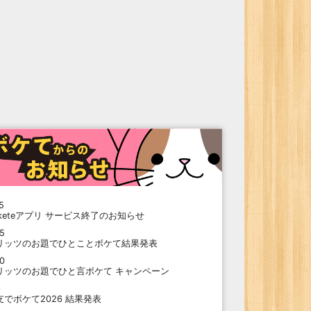
5
oketeアプリ サービス終了のお知らせ
15
リッツのお題でひとことボケて結果発表
10
リッツのお題でひと言ボケて キャンペーン
9
支でボケて2026 結果発表