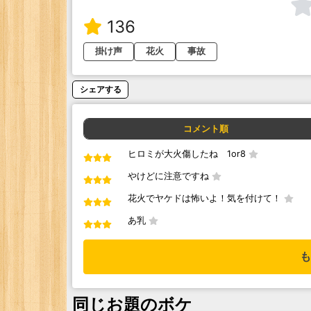
136
掛け声
花火
事故
シェアする
コメント順
ヒロミが大火傷したね 1or8
やけどに注意ですね
花火でヤケドは怖いよ！気を付けて！
あ乳
も
同じお題のボケ