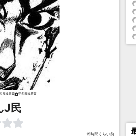
多魔漆黒斎
亜多魔漆黒斎
んJ民
15時間くらい前