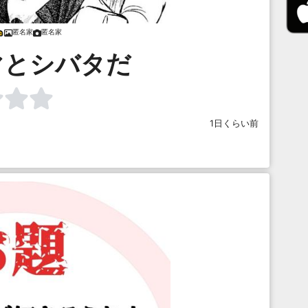
匿名家
匿名家
マとシバタだ
1日くらい前