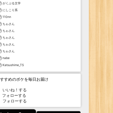
がくぶる文学
にしこり系
110nn
ちゎさん
ちゎさん
ちゎさん
ちゎさん
ちゎさん
nabe
Katsushime_TS
すすめのボケを毎日お届け
いいね！する
フォローする
フォローする