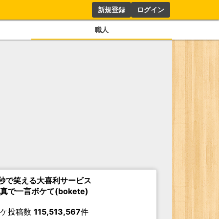
新規登録
ログイン
職人
秒で笑える大喜利サービス
真で一言ボケて(bokete)
ボケ投稿数
115,513,567
件