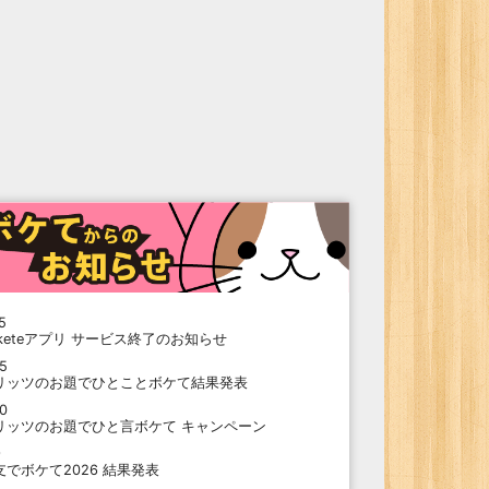
5
oketeアプリ サービス終了のお知らせ
15
リッツのお題でひとことボケて結果発表
10
リッツのお題でひと言ボケて キャンペーン
9
支でボケて2026 結果発表