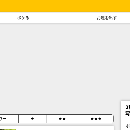
ボケる
お題を出す
3
写
ワー
★
★★
★★★