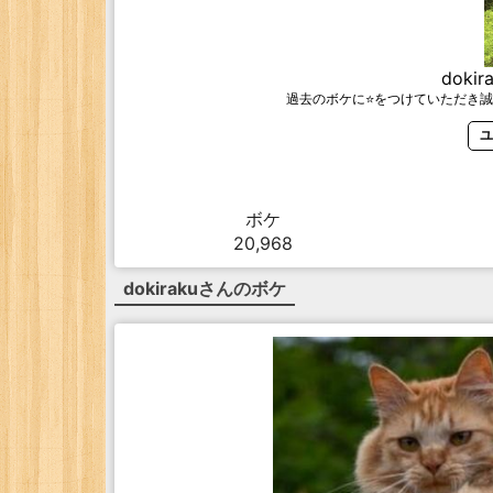
dokir
過去のボケに⭐️をつけていただき誠
ユ
ボケ
20,968
dokiraku
さんのボケ