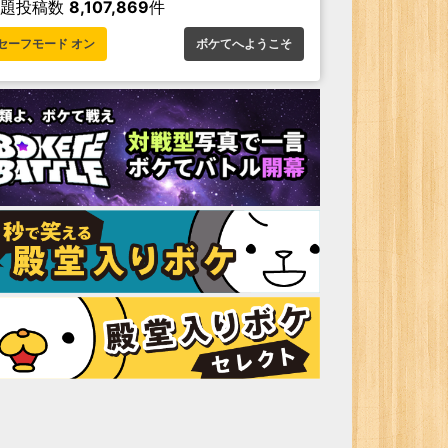
お題投稿数
8,107,869
件
セーフモード オン
ボケてへようこそ