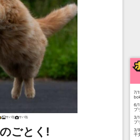
7/1
b
6/
プ
3/
サバ缶
サバ缶
プ
のごとく!
3/
干