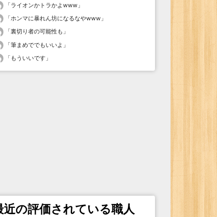
「
ライオンかトラかよwww
」
「
ホンマに暴れん坊になるなやwww
」
「
裏切り者の可能性も
」
「
筆まめででもいいよ
」
「
もういいです
」
最近の評価されている職人