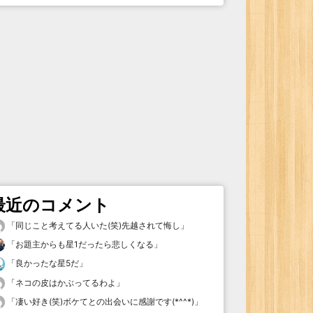
最近のコメント
「
同じこと考えてる人いた(笑)先越されて悔し
」
「
お題主からも星1だったら悲しくなる
」
「
良かったな星5だ
」
「
ネコの皮はかぶってるわよ
」
「
凄い好き(笑)ボケてとの出会いに感謝です(*^^*)
」