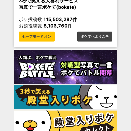
3秒で笑える大喜利サービス
写真で一言ボケて(bokete)
ボケ投稿数
115,503,287
件
お題投稿数
8,106,760
件
セーフモード オン
ボケてへようこそ