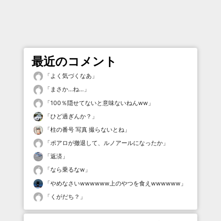
最近のコメント
「
よく気づくなあ
」
「
まさか…ね…
」
「
100％隠せてないと意味ないねんww
」
「
ひど過ぎんか？
」
「
柱の番号 写真 撮らないとね
」
「
ポアロが撤退して、ルノアールになったか
」
「
返済
」
「
なら乗るなw
」
「
やめなさいwwwwww上のやつを食えwwwwww
」
「
くがだち？
」