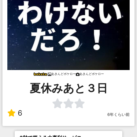
あきんどボケロー
あきんどボケロー
夏休みあと３日
6
6年くらい前