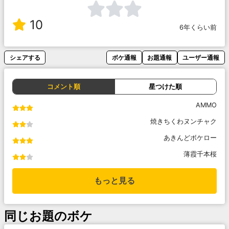
10
6年くらい前
シェアする
ボケ通報
お題通報
ユーザー通報
コメント順
星つけた順
AMMO
焼きちくわヌンチャク
あきんどボケロー
薄霞千本桜
もっと見る
同じお題のボケ