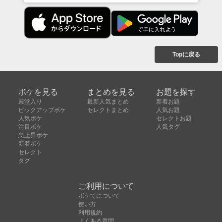
Topに戻る
ボケを見る
まとめを見る
お題を探す
殿堂入り
最新人気まとめ
新着お題
ピックアップボケ
セレクトまとめ
人気お題
人気ボケ
セレクトお題
注目ボケ
人気タグ
急上昇ボケ
新着ボケ
セレクト
タグ
ご利用について
ボケてについて
使い方
利用規約
よくある質問