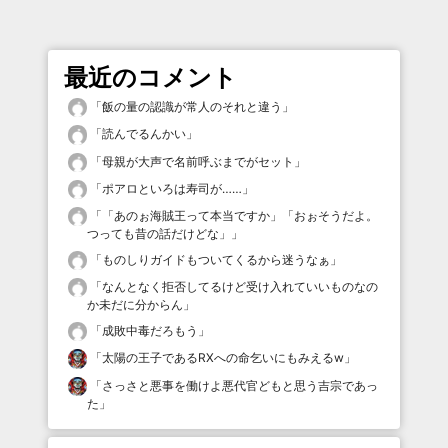
最近のコメント
「
飯の量の認識が常人のそれと違う
」
「
読んでるんかい
」
「
母親が大声で名前呼ぶまでがセット
」
「
ポアロといろは寿司が……
」
「
「あのぉ海賊王って本当ですか」「おぉそうだよ。
つっても昔の話だけどな」
」
「
ものしりガイドもついてくるから迷うなぁ
」
「
なんとなく拒否してるけど受け入れていいものなの
か未だに分からん
」
「
成敗中毒だろもう
」
「
太陽の王子であるRXへの命乞いにもみえるw
」
「
さっさと悪事を働けよ悪代官どもと思う吉宗であっ
た
」