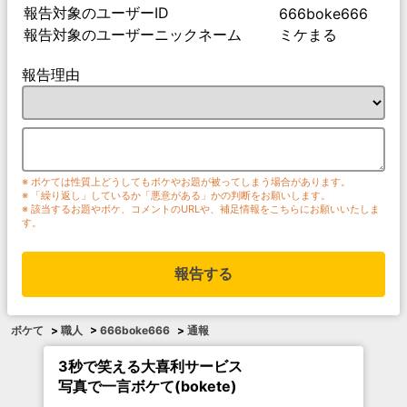
報告対象のユーザーID
666boke666
報告対象のユーザーニックネーム
ミケまる
報告理由
※ ボケては性質上どうしてもボケやお題が被ってしまう場合があります。
※ 「繰り返し」しているか「悪意がある」かの判断をお願いします。
※ 該当するお題やボケ、コメントのURLや、補足情報をこちらにお願いいたしま
す。
報告する
ボケて
>
職人
>
666boke666
>
通報
3秒で笑える大喜利サービス
写真で一言ボケて(bokete)