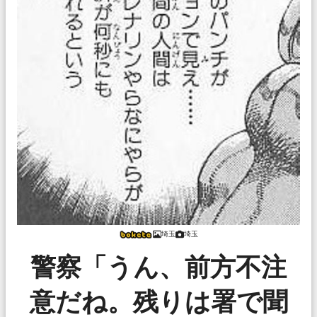
埼玉
埼玉
警察「うん、前方不注
意だね。残りは署で聞