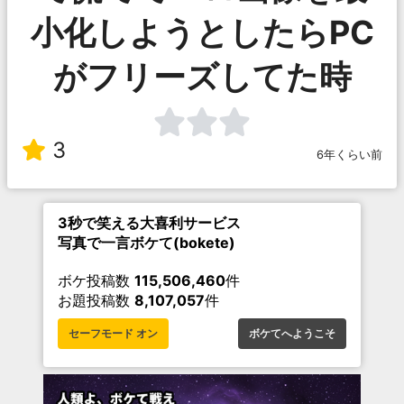
小化しようとしたらPC
がフリーズしてた時
3
6年くらい前
3秒で笑える大喜利サービス
写真で一言ボケて(bokete)
ボケ投稿数
115,506,460
件
お題投稿数
8,107,057
件
セーフモード オン
ボケてへようこそ