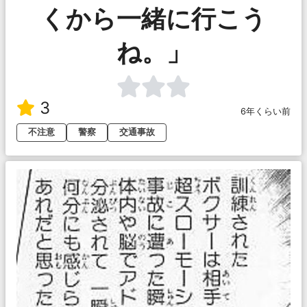
くから一緒に行こう
ね。」
3
6年くらい前
不注意
警察
交通事故