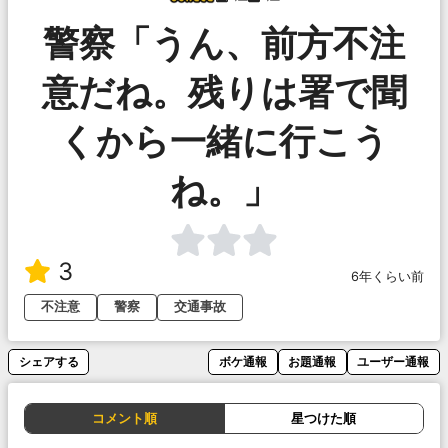
警察「うん、前方不注
意だね。残りは署で聞
くから一緒に行こう
ね。」
3
6年くらい前
不注意
警察
交通事故
シェアする
ボケ通報
お題通報
ユーザー通報
コメント順
星つけた順