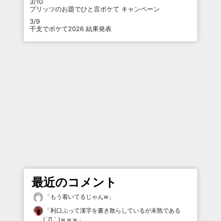
3/10
プリッツのお題でひと言ボケて キャンペーン
3/9
干支でボケて2026 結果発表
最近のコメント
「
もう着いてるじゃんw
」
「
利口ぶって漢字を書き散らしているが未熟である
(´Д｀)ｗｗｗ
」