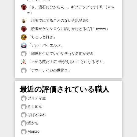
「
さ、流石に分からん…。ギブアップです(´Д｀)ｗｗ
ｗ
」
「
現実ではすることのない会話第3位
」
「
読者がケンシロウに話しかけとる(´Д｀)www
」
「
ちょっと好き
」
「
アルトバイエルン
」
「
部屋片付いていかなそうな名前が好き
」
「
止めろ罠だ！広_告がえらいことになるぞ！
」
「
アウトレイジの世界？
」
最近の評価されている職人
プリティ慶
きしめん
ぱぱどぶれ
鯉かち
Morizo