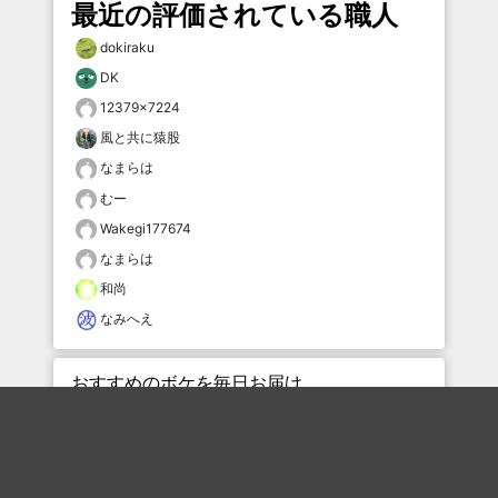
最近の評価されている職人
dokiraku
DK
12379×7224
風と共に猿股
なまらは
むー
Wakegi177674
なまらは
和尚
なみへえ
おすすめのボケを毎日お届け
いいね！する
フォローする
フォローする