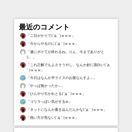
最近のコメント
「
二日がかりで(´д｀)ｗｗｗ
」
「
今からやるのに(´д｀)ｗｗｗ
」
「
遂にボケてが終わるね。りん、今までありがと
う。
」
「
これ正解でもよさそうやし、なんか妙に面白い(´д
｀)ｗｗｗ
」
「
今日はなんか半ライスのお腹なんすよ…
」
「
やっぱ無かったか…
」
「
ひんやり引かれとる(´д｀)ｗｗｗ
」
「
ゴリラっぽい気がするw
」
「
ネットになんか書き込んだんかな(´д｀)ｗｗｗ
」
「
熱い方が危ない(´д｀)ｗｗｗ
」