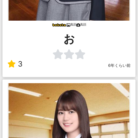
真顔
真顔
お
3
6年くらい前