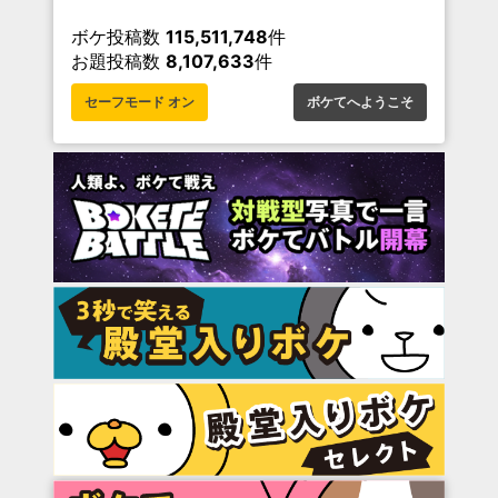
ボケ投稿数
115,511,748
件
お題投稿数
8,107,633
件
セーフモード オン
ボケてへようこそ