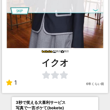
真顔
真顔
イクオ
1
6年くらい前
3秒で笑える大喜利サービス
写真で一言ボケて(bokete)