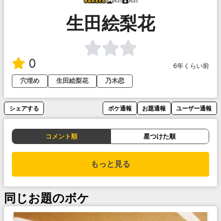
真顔
真顔
生田絵梨花
0
6年くらい前
穴埋め
生田絵梨花
乃木恋
シェアする
ボケ通報
お題通報
ユーザー通報
コメント順
星つけた順
もっと見る
同じお題のボケ