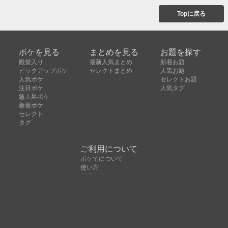
Topに戻る
ボケを見る
まとめを見る
お題を探す
殿堂入り
最新人気まとめ
新着お題
ピックアップボケ
セレクトまとめ
人気お題
人気ボケ
セレクトお題
注目ボケ
人気タグ
急上昇ボケ
新着ボケ
セレクト
タグ
ご利用について
ボケてについて
使い方
利用規約
よくある質問
クッキーの利用について
お問い合わせ
広告掲載について
運営会社