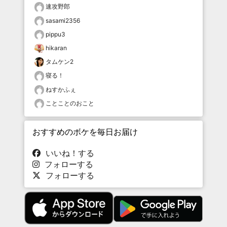
速攻野郎
sasami2356
pippu3
hikaran
タムケン2
寝る！
ねすかふぇ
ことことのおこと
おすすめのボケを毎日お届け
いいね！する
フォローする
フォローする