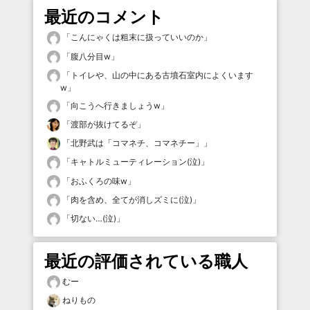
最近のコメント
「
こんにゃくは粗末に扱っていいのか
」
「
腹八分目w
」
「
トイレや、山の中にある古墳石室内によくいます
w
」
「
向こうへ行きましょうw
」
「
渡部が抜けてるぞ
」
「
北野武は「コマネチ、コマネチー」
」
「
キャトルミューティレーション(泣)
」
「
おふくろの味w
」
「
肉を含め、全てが消しズミに(泣)
」
「
切ない…(泣)
」
最近の評価されている職人
むー
ねりもの