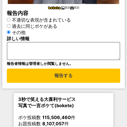
真顔
真顔
報告内容
不適切な表現が含まれている
過去に同じボケがある
その他
詳しい情報
報告者情報は管理者しか閲覧しません。
報告する
3秒で笑える大喜利サービス
写真で一言ボケて(bokete)
ボケ投稿数
115,506,460
件
お題投稿数
8,107,057
件