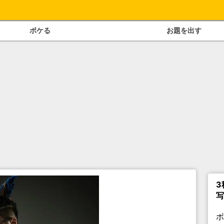
ボケる
お題を出す
3
写