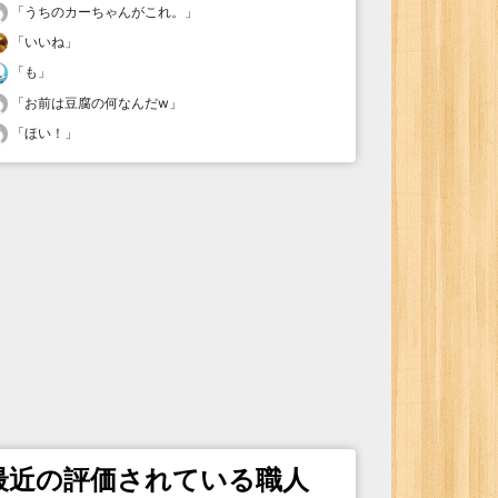
「
うちのカーちゃんがこれ。
」
「
いいね
」
「
も
」
「
お前は豆腐の何なんだw
」
「
ほい！
」
最近の評価されている職人