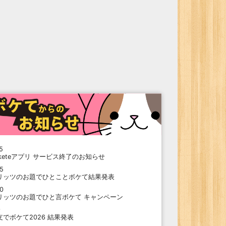
5
oketeアプリ サービス終了のお知らせ
15
リッツのお題でひとことボケて結果発表
10
リッツのお題でひと言ボケて キャンペーン
9
支でボケて2026 結果発表