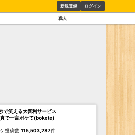
新規登録
ログイン
職人
秒で笑える大喜利サービス
真で一言ボケて(bokete)
ボケ投稿数
115,503,287
件