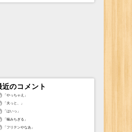
最近のコメント
「
やっちゃえ
」
「
夫っと、
」
「
はいっ
」
「
噛みちぎる
」
「
フリテンやなあ
」