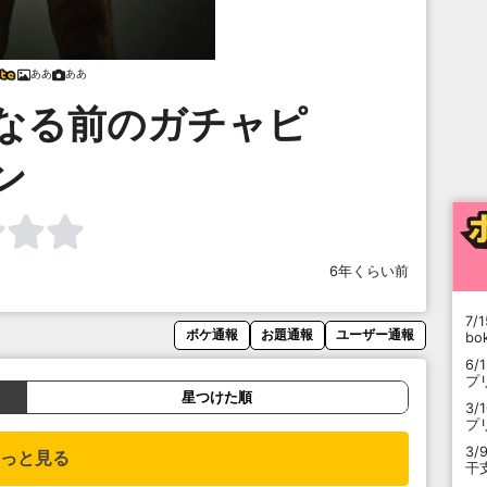
ああ
ああ
なる前のガチャピ
ン
6年くらい前
7/1
ボケ通報
お題通報
ユーザー通報
b
6/
プ
星つけた順
3/
プ
3/
っと見る
干