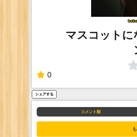
マスコットに
0
シェアする
コメント順
も