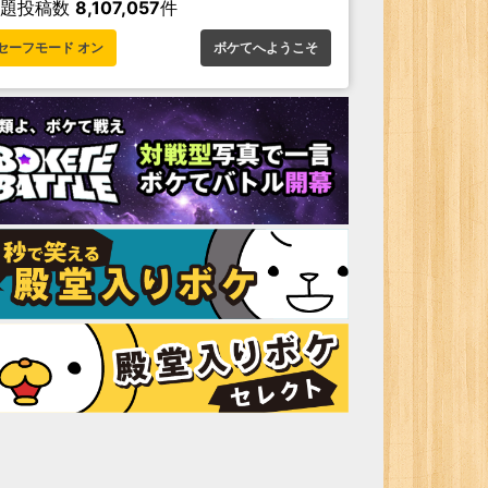
お題投稿数
8,107,057
件
セーフモード オン
ボケてへようこそ