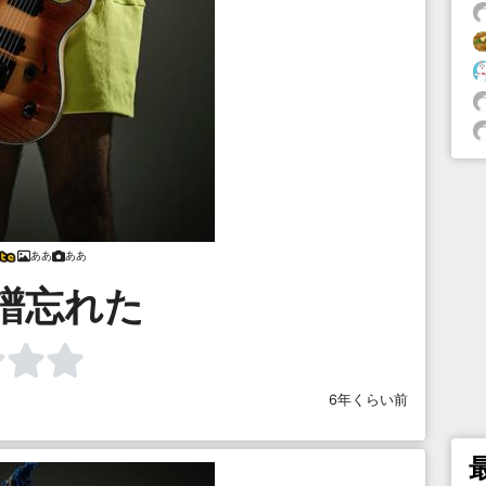
ああ
ああ
B譜忘れた
6年くらい前