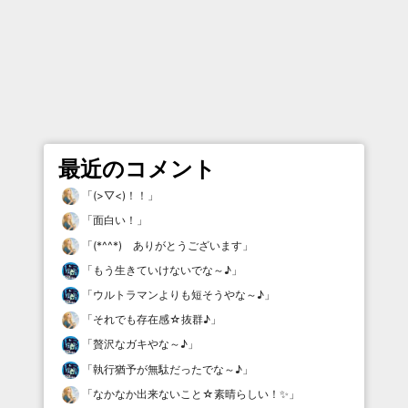
最近のコメント
「
(>▽<)！！
」
「
面白い！
」
「
(*^^*) ありがとうございます
」
「
もう生きていけないでな～♪
」
「
ウルトラマンよりも短そうやな～♪
」
「
それでも存在感☆抜群♪
」
「
贅沢なガキやな～♪
」
「
執行猶予が無駄だったでな～♪
」
「
なかなか出来ないこと☆素晴らしい！✨
」