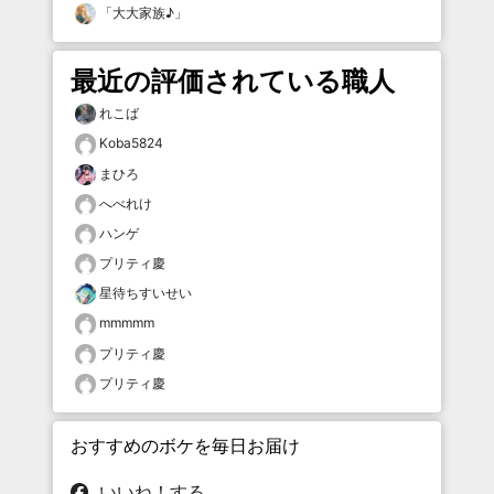
「
大大家族♪
」
最近の評価されている職人
れこば
Koba5824
まひろ
へべれけ
ハンゲ
プリティ慶
星待ちすいせい
mmmmm
プリティ慶
プリティ慶
おすすめのボケを毎日お届け
いいね！する