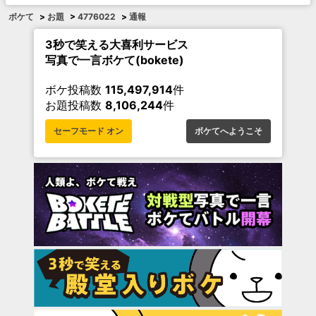
ボケて
>
お題
>
4776022
>
通報
3秒で笑える大喜利サービス
写真で一言ボケて(bokete)
ボケ投稿数
115,497,914
件
お題投稿数
8,106,244
件
セーフモード オン
ボケてへようこそ