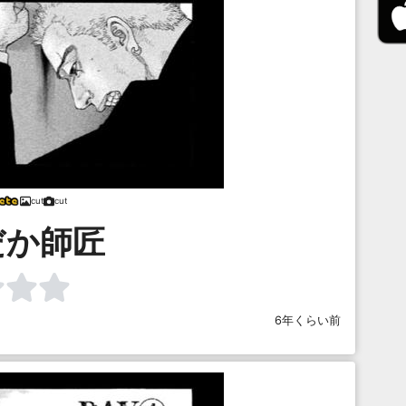
cut
cut
だか師匠
6年くらい前