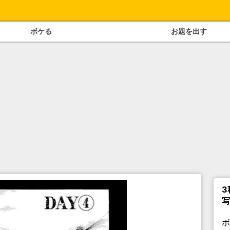
ボケる
お題を出す
3
写