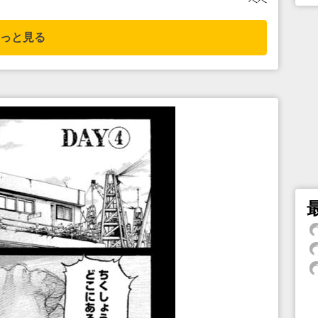
へべ
っと見る