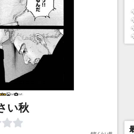
cut
cut
さい秋
6年くらい前