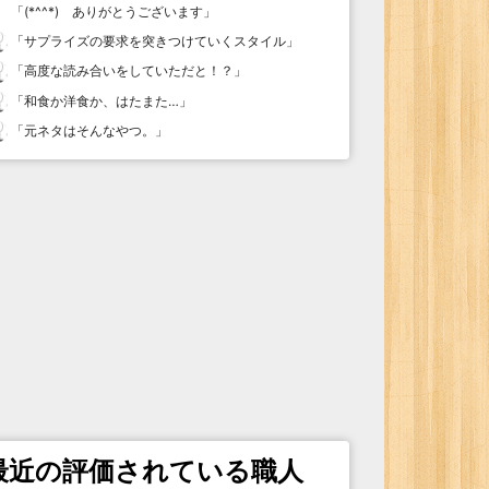
「
(*^^*) ありがとうございます
」
「
サプライズの要求を突きつけていくスタイル
」
「
高度な読み合いをしていただと！？
」
「
和食か洋食か、はたまた…
」
「
元ネタはそんなやつ。
」
最近の評価されている職人