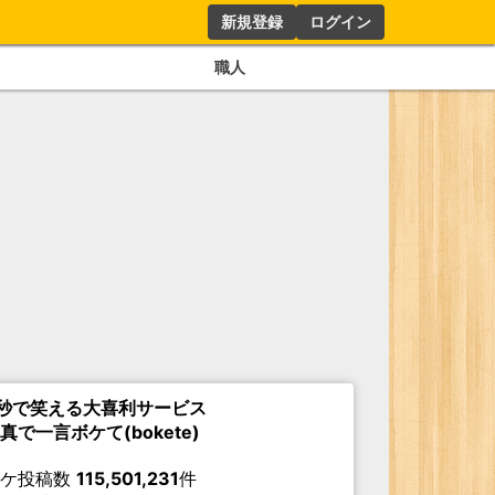
新規登録
ログイン
職人
秒で笑える大喜利サービス
真で一言ボケて(bokete)
ボケ投稿数
115,501,231
件