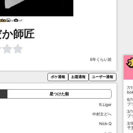
cut
cut
だか師匠
6年くらい前
ボケ通報
お題通報
ユーザー通報
7/1
b
星つけた順
6/
プ
R.Liger
3/
中村主どへ
プ
3/
Nick-Q
干