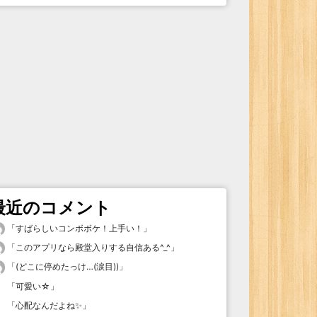
最近のコメント
「
すばらしいコンボボケ！上手い！
」
「
このアプリなら殿堂入りする自信ある^_^
」
「
(どこに停めたっけ…(涙目))
」
「
可愛い☆
」
「
心配なんだよね✨
」