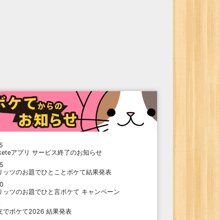
5
oketeアプリ サービス終了のお知らせ
15
リッツのお題でひとことボケて結果発表
10
リッツのお題でひと言ボケて キャンペーン
9
支でボケて2026 結果発表