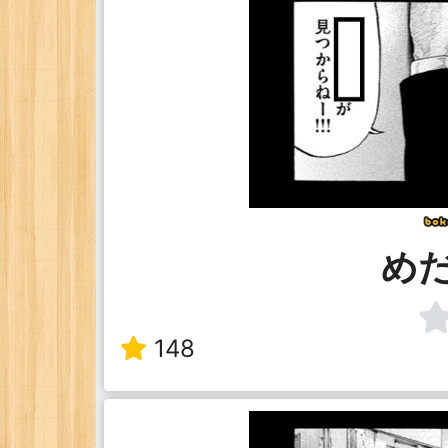
め
148