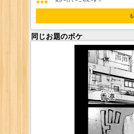
見さ～げて～ごらん～♪
も
同じお題のボケ