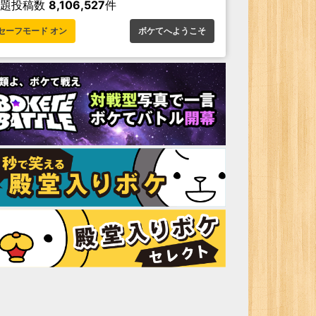
お題投稿数
8,106,527
件
セーフモード オン
ボケてへようこそ