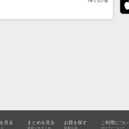
7年くらい前
を見る
まとめを見る
お題を探す
ご利用につい
入り
最新人気まとめ
新着お題
ボケてについて