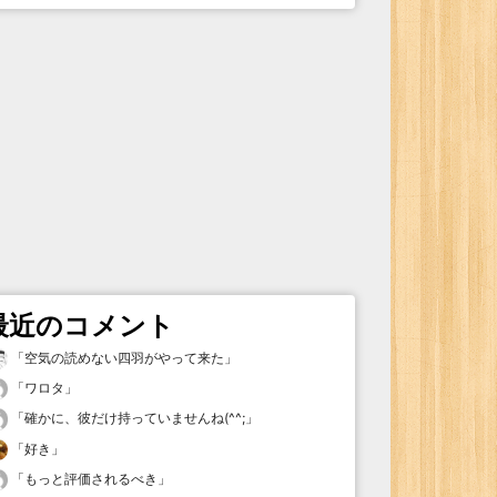
最近のコメント
「
空気の読めない四羽がやって来た
」
「
ワロタ
」
「
確かに、彼だけ持っていませんね(^^;
」
「
好き
」
「
もっと評価されるべき
」