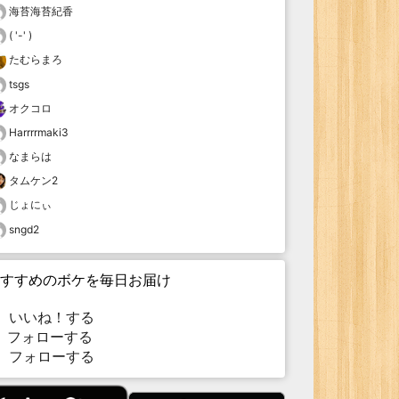
海苔海苔紀香
( '-' )
たむらまろ
tsgs
オクコロ
Harrrrmaki3
なまらは
タムケン2
じょにぃ
sngd2
すすめのボケを毎日お届け
いいね！する
フォローする
フォローする