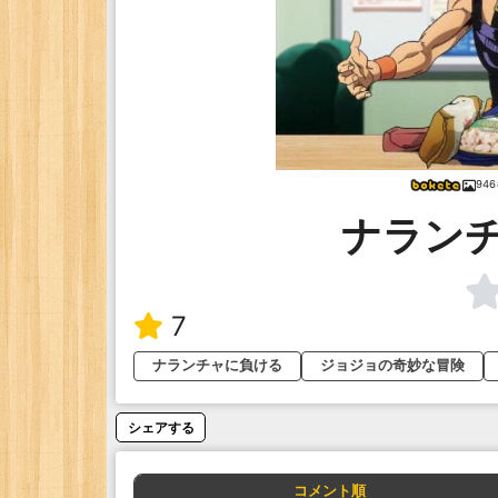
94
ナラン
7
ナランチャに負ける
ジョジョの奇妙な冒険
シェアする
コメント順