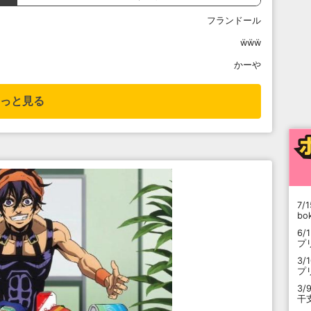
フランドール
ẅẅẅ
かーや
っと見る
7/1
b
6/
プ
3/
プ
3/
干