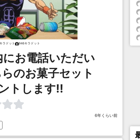
6キラドット
946キラドット
内にお電話いただい
ちらのお菓子セット
ントします!!
6年くらい前