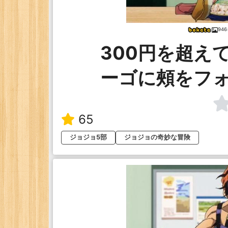
94
300円を超え
ーゴに頰をフ
65
ジョジョ5部
ジョジョの奇妙な冒険