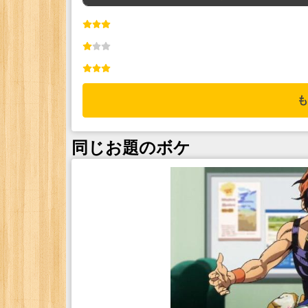
も
同じお題のボケ