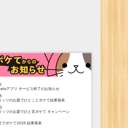
5
oketeアプリ サービス終了のお知らせ
15
リッツのお題でひとことボケて結果発表
10
リッツのお題でひと言ボケて キャンペーン
9
支でボケて2026 結果発表