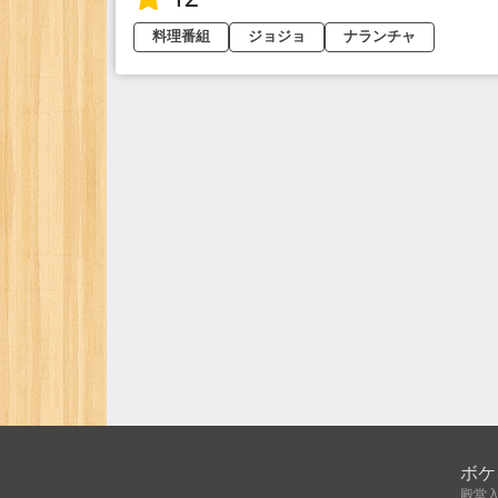
料理番組
ジョジョ
ナランチャ
ボケ
殿堂