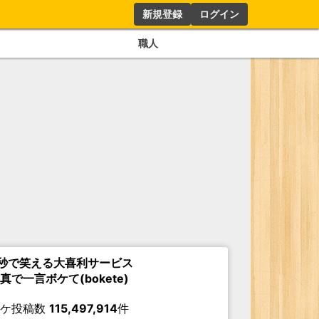
新規登録
ログイン
職人
秒で笑える大喜利サービス
真で一言ボケて(bokete)
ボケ投稿数
115,497,914
件