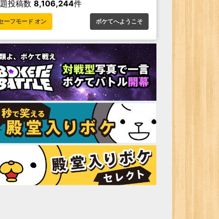
お題投稿数
8,106,244
件
セーフモード オン
ボケてへようこそ