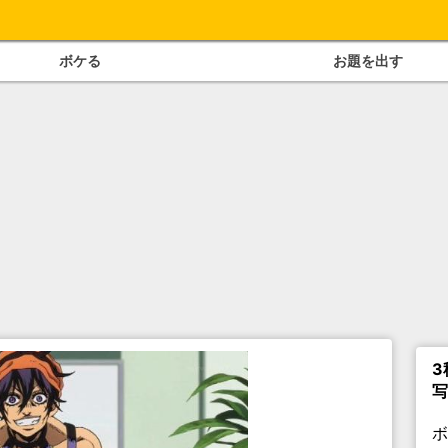
ボケる
お題を出す
3
写