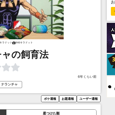
6キラドット
946キラドット
チャの飼育法
6年くらい前
ナランチャ
ボケ通報
お題通報
ユーザー通報
星つけた順