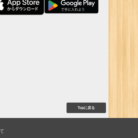
Topに戻る
て