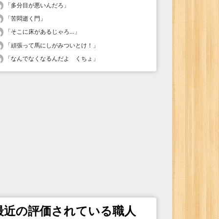
「
多分目が悪いんだろ
」
「
苦悶逝く門
」
「
そこに床があるじゃろ…
」
「
頑張って馬にしがみついとけ！
」
「
なんでなくなるんだよ くちょ
」
最近の評価されている職人