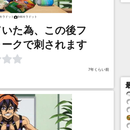
6キラドット
946キラドット
ていた為、この後フ
ォークで刺されます
7年くらい前