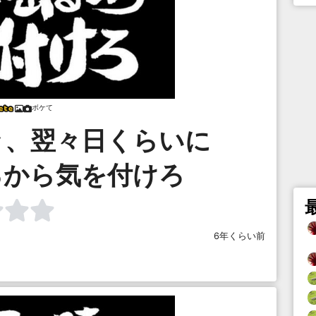
ボケて
々、翌々日くらいに
るから気を付けろ
6年くらい前