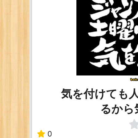
気を付けても
るから
0