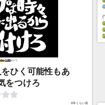
ボケて
人をひく可能性もあ
気をつけろ
6年くらい前