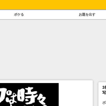
ボケる
お題を出す
3
写