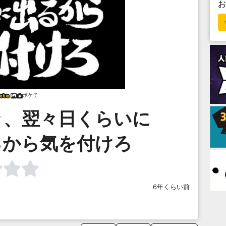
ボケて
々、翌々日くらいに
るから気を付けろ
6年くらい前