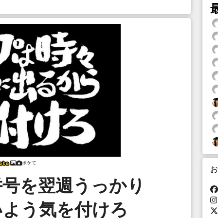
ボケて
お
併号を翌週うっかり
いよう気を付けろ