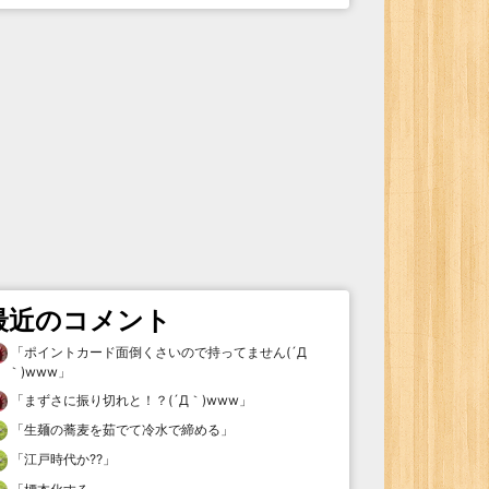
最近のコメント
「
ポイントカード面倒くさいので持ってません(´Д
｀)www
」
「
まずさに振り切れと！？(´Д｀)www
」
「
生麺の蕎麦を茹でて冷水で締める
」
「
江戸時代か⁇
」