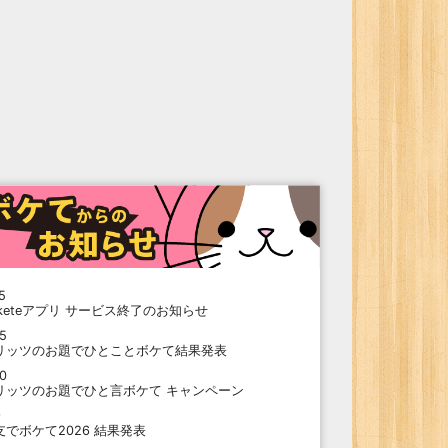
5
oketeアプリ サービス終了のお知らせ
15
リッツのお題でひとことボケて結果発表
10
リッツのお題でひと言ボケて キャンペーン
9
支でボケて2026 結果発表