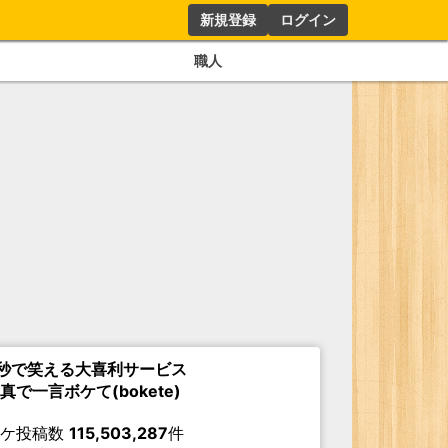
新規登録
ログイン
職人
秒で笑える大喜利サービス
真で一言ボケて(bokete)
ボケ投稿数
115,503,287
件