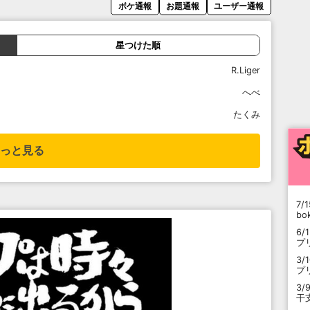
ボケ通報
お題通報
ユーザー通報
星つけた順
R.Liger
へべ
たくみ
っと見る
7/1
b
6/
プ
3/
プ
3/
干