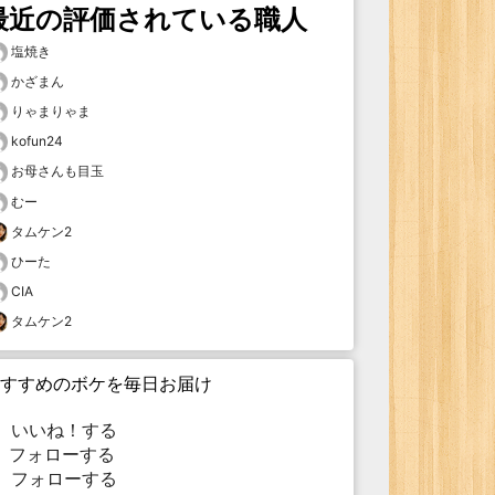
最近の評価されている職人
塩焼き
かざまん
りゃまりゃま
kofun24
お母さんも目玉
むー
タムケン2
ひーた
CIA
タムケン2
すすめのボケを毎日お届け
いいね！する
フォローする
フォローする