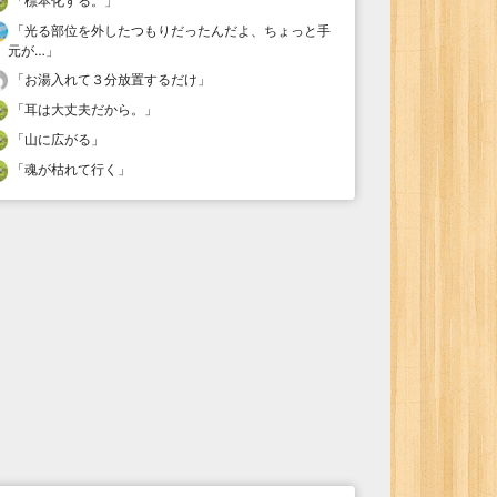
「
標本化する。
」
「
光る部位を外したつもりだったんだよ、ちょっと手
元が…
」
「
お湯入れて３分放置するだけ
」
「
耳は大丈夫だから。
」
「
山に広がる
」
「
魂が枯れて行く
」