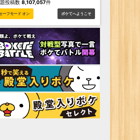
お題投稿数
8,107,057
件
セーフモード オン
ボケてへようこそ