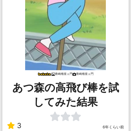
青崎権座ェ門
青崎権座ェ門
あつ森の高飛び棒を試
してみた結果
3
6年くらい前