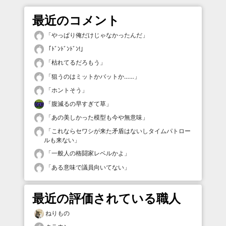
最近のコメント
「
やっぱり俺だけじゃなかったんだ
」
「
ﾄﾞﾝﾄﾞﾝﾄﾞﾝ!
」
「
枯れてるだろもう
」
「
狙うのはミットかバットか……
」
「
ホントそう
」
「
腹減るの早すぎて草
」
「
あの美しかった模型も今や無意味
」
「
これならセワシが来た矛盾はないしタイムパトロー
ルも来ない
」
「
一般人の格闘家レベルかよ
」
「
ある意味で議員向いてない
」
最近の評価されている職人
ねりもの