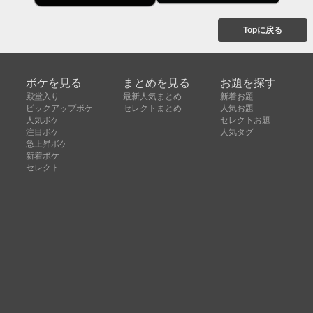
Topに戻る
ボケを見る
まとめを見る
お題を探す
殿堂入り
最新人気まとめ
新着お題
ピックアップボケ
セレクトまとめ
人気お題
人気ボケ
セレクトお題
注目ボケ
人気タグ
急上昇ボケ
新着ボケ
セレクト
タグ
ご利用について
ボケてについて
使い方
利用規約
よくある質問
クッキーの利用について
お問い合わせ
広告掲載について
運営会社