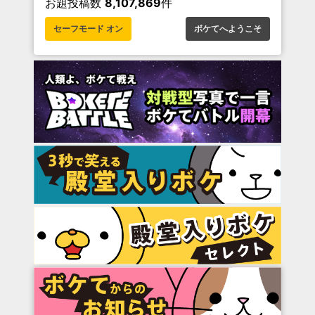
お題投稿数
8,107,869
件
セーフモード オン
ボケてへようこそ