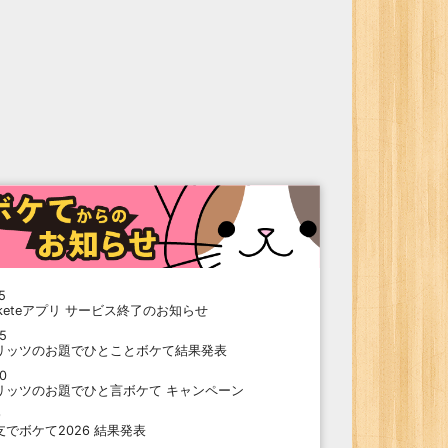
5
oketeアプリ サービス終了のお知らせ
15
リッツのお題でひとことボケて結果発表
10
リッツのお題でひと言ボケて キャンペーン
9
支でボケて2026 結果発表