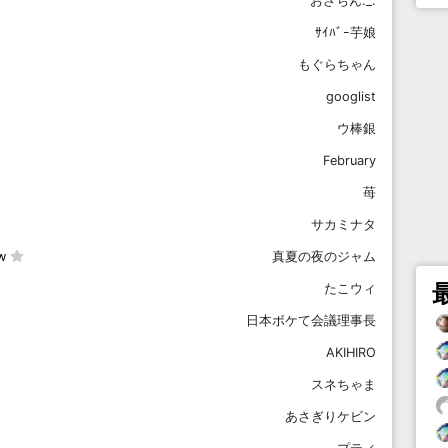
おざちん._.
ｻｲﾊﾞｰ芋娘
もぐらちゃん
googlist
ウ棒銀
February
苺
サカミナタ
w
真夏の夜のジャム
たこウィ
日本ボケて会議理事長
AKIHIRO
スネちゃま
あさぎりケビン