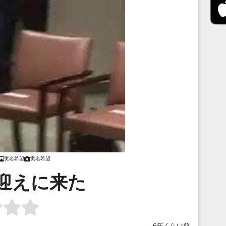
実名希望
実名希望
迎えに来た
6年くらい前