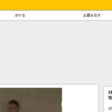
ボケる
お題を出す
3
写