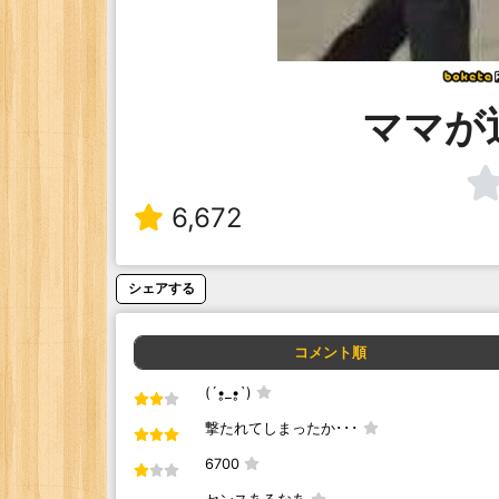
ママが
6,672
シェアする
コメント順
(´•̥_•̥`)
撃たれてしまったか･･･
6700