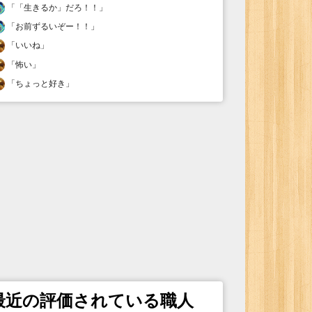
「
「生きるか」だろ！！
」
「
お前ずるいぞー！！
」
「
いいね
」
「
怖い
」
「
ちょっと好き
」
最近の評価されている職人