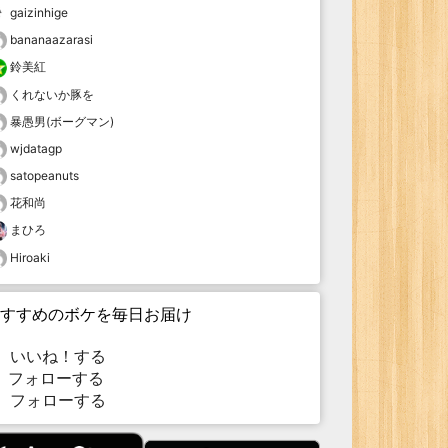
gaizinhige
bananaazarasi
鈴美紅
くれないか豚を
暴愚男(ボーグマン)
wjdatagp
satopeanuts
花和尚
まひろ
Hiroaki
すすめのボケを毎日お届け
いいね！する
フォローする
フォローする