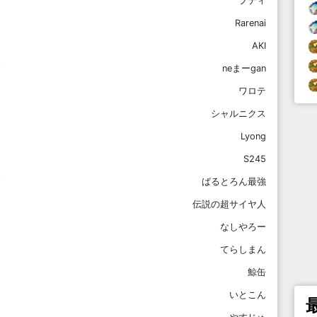
プティ
Rarenai
AKI
neまーgan
ワロテ
シャルニクス
Lyong
S245
ばるとろん最強
伝説の超サイヤ人
なしやろー
てらしまん
鯨缶
いとこん