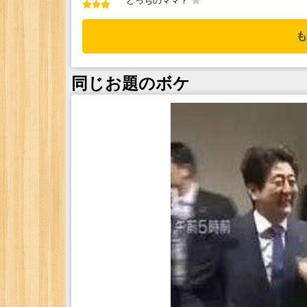
どっちのママ？
も
同じお題のボケ