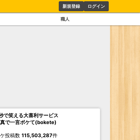
新規登録
ログイン
職人
秒で笑える大喜利サービス
真で一言ボケて(bokete)
ボケ投稿数
115,503,287
件