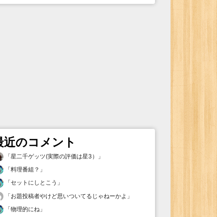
最近のコメント
「
星二千ゲッツ(実際の評価は星3）
」
「
料理番組？
」
「
セットにしとこう
」
「
お題投稿者やけど思いついてるじゃねーかよ
」
「
物理的にね
」