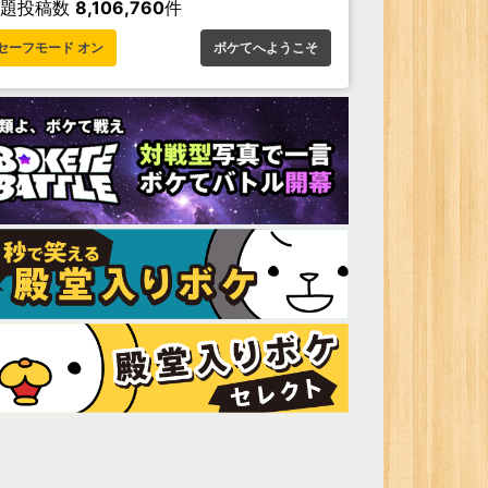
お題投稿数
8,106,760
件
セーフモード オン
ボケてへようこそ