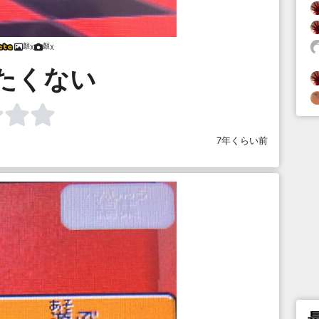
顏χ
顏χ
たくない
7年くらい前