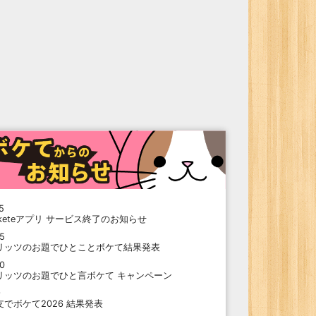
5
oketeアプリ サービス終了のお知らせ
15
リッツのお題でひとことボケて結果発表
10
リッツのお題でひと言ボケて キャンペーン
9
支でボケて2026 結果発表