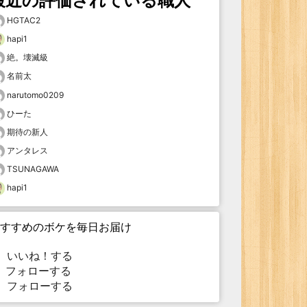
最近の評価されている職人
HGTAC2
hapi1
絶。壊滅級
名前太
narutomo0209
ひーた
期待の新人
アンタレス
TSUNAGAWA
hapi1
すすめのボケを毎日お届け
いいね！する
フォローする
フォローする