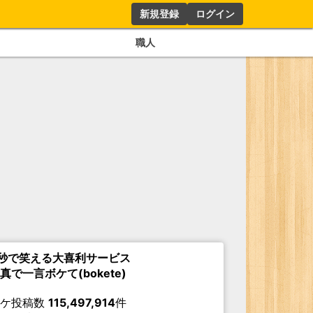
新規登録
ログイン
職人
秒で笑える大喜利サービス
真で一言ボケて(bokete)
ボケ投稿数
115,497,914
件