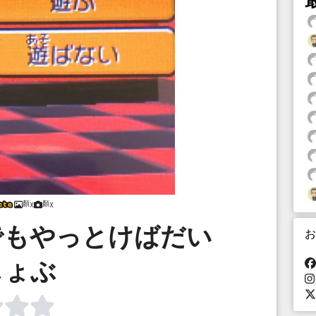
顏χ
顏χ
でもやっとけばだい
お
じょぶ