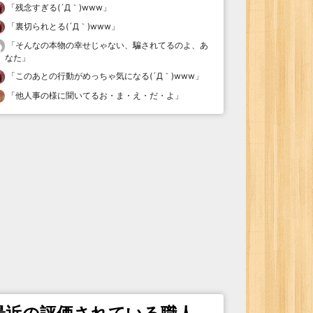
「
残念すぎる(´Д｀)www
」
「
裏切られとる(´Д｀)www
」
「
そんなの本物の幸せじゃない、騙されてるのよ、あ
なた
」
「
このあとの行動がめっちゃ気になる(´Д｀)www
」
「
他人事の様に聞いてるお・ま・え・だ・よ
」