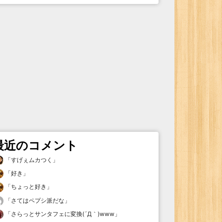
最近のコメント
「
すげぇムカつく
」
「
好き
」
「
ちょっと好き
」
「
さてはペプシ派だな
」
「
さらっとサンタフェに変換(´Д｀)www
」