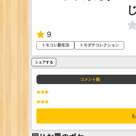
9
トモコレ新生活
トモダチコレクション
シェアする
コメント順
も