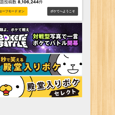
お題投稿数
8,106,244
件
セーフモード オン
ボケてへようこそ