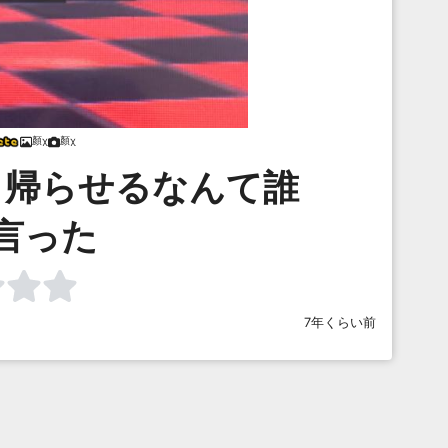
顏χ
顏χ
？帰らせるなんて誰
言った
7年くらい前