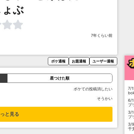
じょぶ
7年くらい前
ボケ通報
お題通報
ユーザー通報
星つけた順
7/1
ボケての投稿消したい
b
そうかい
6/
プ
3/
っと見る
プ
3/
干