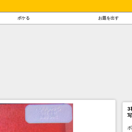
ボケる
お題を出す
3
写