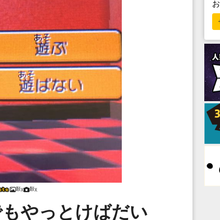
顏χ
顏χ
でもやっとけばだい