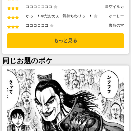
コココココココ
星空イルカ
かっ…！やだおめぇ…気持ちわりっ…！
ゆーじー
ココココココ
伽藍の堂
もっと見る
同じお題のボケ