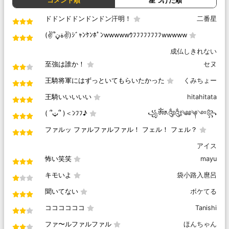
コメント順
星つけた順
ドドンドドンドンドン汗明！
二番星
(✌՞ةڼ✌)ｼﾞｬﾝｹﾝﾎﾟﾝwwwwwｳﾌﾌﾌﾌﾌﾌﾌﾌwwwww
成仏しきれない
至強は誰か！
セヌ
王騎将軍にはずっといてもらいたかった
くみちょー
王騎いいいいい
hitahitata
( ՞ټ՞ )＜ﾝﾌﾌ♪
꧁ༀ༁༂༃༄༅༆༇꧂
ファルッ ファルファルファル！ フェル！ フェル？
アイス
怖い笑笑
mayu
キモいよ
袋小路入麿呂
聞いてない
ボケてる
ココココココ
Tanishi
ファ〜ルファルファル
ほんちゃん