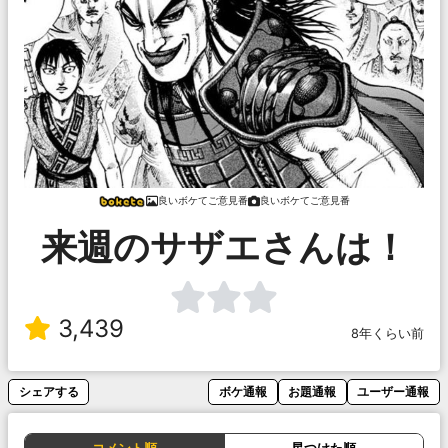
良いボケてご意見番
良いボケてご意見番
来週のサザエさんは！
3,439
8年くらい前
シェアする
ボケ通報
お題通報
ユーザー通報