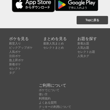
Topに戻る
ボケを見る
まとめを見る
お題を探す
殿堂入り
最新人気まとめ
新着お題
ピックアップボケ
セレクトまとめ
人気お題
人気ボケ
セレクトお題
注目ボケ
人気タグ
急上昇ボケ
新着ボケ
セレクト
タグ
ご利用について
ボケてについて
使い方
利用規約
よくある質問
クッキーの利用について