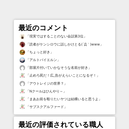
最近のコメント
「
現実ではすることのない会話第3位
」
「
読者がケンシロウに話しかけとる(´Д｀)www
」
「
ちょっと好き
」
「
アルトバイエルン
」
「
部屋片付いていかなそうな名前が好き
」
「
止めろ罠だ！広_告がえらいことになるぞ！
」
「
アウトレイジの世界？
」
「
Nクールはひんやり～
」
「
まあお前を殴りたいヤツは結構いると思うよ
」
「
サブスクアルファード
」
最近の評価されている職人