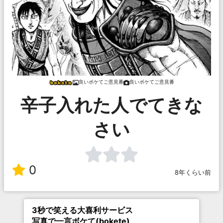
良いボケてご意見番
良いボケてご意見番
辛子入れた人でてきな
さい
0
8年くらい前
3秒で笑える大喜利サービス
写真で一言ボケて(bokete)