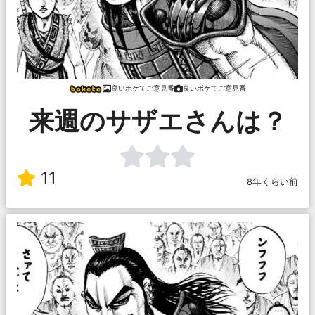
良いボケてご意見番
良いボケてご意見番
来週のサザエさんは？
11
8年くらい前