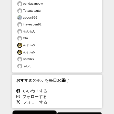
pandasanpow
Tatsutatsuta
abccc666
ihaveapen92
もんもん
CIA
んそゎみ
んそゎみ
6brainS
ふらり
おすすめのボケを毎日お届け
いいね！する
フォローする
フォローする