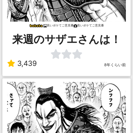
良いボケてご意見番
良いボケてご意見番
来週のサザエさんは！
3,439
8年くらい前