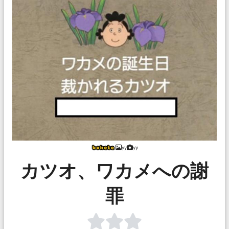
yy
yy
カツオ、ワカメへの謝
罪