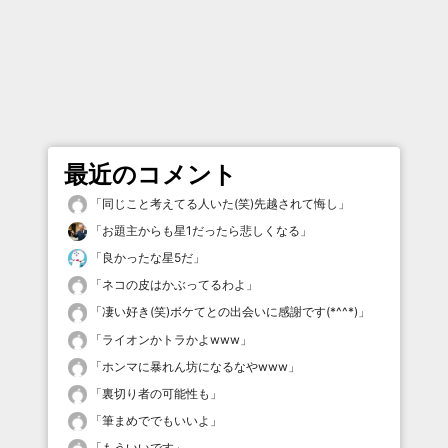
最近のコメント
「
同じこと考えてる人いた(笑)先越されて悔し
」
「
お題主からも星1だったら悲しくなる
」
「
良かったな星5だ
」
「
ネコの皮はかぶってるわよ
」
「
凄い好き(笑)ボケてとの出会いに感謝です(*^^*)
」
「
ライオンかトラかよwww
」
「
ホンマに暴れん坊になるなやwww
」
「
裏切り者の可能性も
」
「
筆まめででもいいよ
」
「
もういいです
」