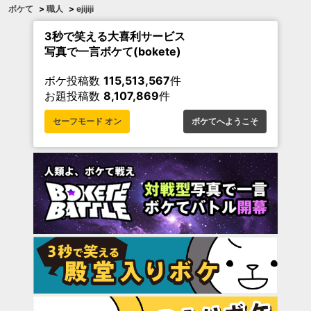
ボケて
>
職人
>
ejijiji
3秒で笑える大喜利サービス
写真で一言ボケて(bokete)
ボケ投稿数
115,513,567
件
お題投稿数
8,107,869
件
セーフモード オン
ボケてへようこそ