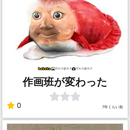
ガルス@カス
ガルス@カス
作画班が変わった
0
7年くらい前