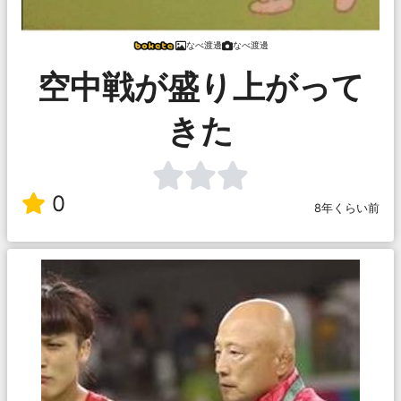
なべ渡邊
なべ渡邊
空中戦が盛り上がって
きた
0
8年くらい前