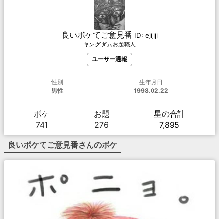
良いボケてご意見番
ID:
ejijiji
キングダムお題職人
ユーザー通報
性別
生年月日
男性
1998.02.22
ボケ
お題
星の合計
741
276
7,895
良いボケてご意見番
さんのボケ