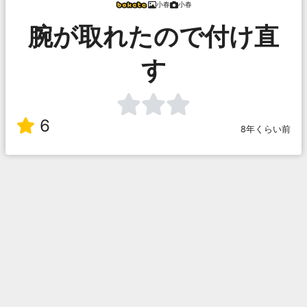
小春
小春
腕が取れたので付け直
す
6
8年くらい前