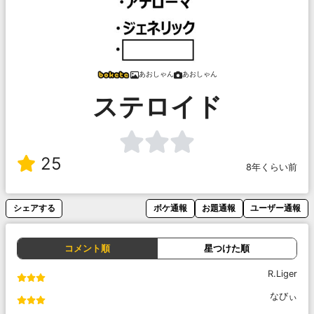
あおしゃん
あおしゃん
ステロイド
25
8年くらい前
シェアする
ボケ通報
お題通報
ユーザー通報
コメント順
星つけた順
R.Liger
なびぃ