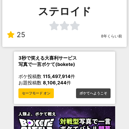
ステロイド
25
8年くらい前
3秒で笑える大喜利サービス
写真で一言ボケて(bokete)
ボケ投稿数
115,497,914
件
お題投稿数
8,106,244
件
セーフモード オン
ボケてへようこそ