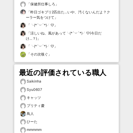
「
保健所仕事しろ
」
「
昨日ゴキブリ2匹出た…いや、汚くないんだよ？ク
ーラー気をつけて
」
「
╰(*´︶`*)╯♡
」
「
涼しいね、風があって╰(*´︶`*)╯♡(今日だ
け…？)
」
「
╰(*´︶`*)╯♡
」
「
その次嗅ぐ
」
最近の評価されている職人
Saikinha
Syu0607
キャッツ
プリティ慶
鳥人
ひーた
mmmmm