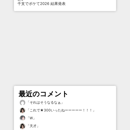
干支でボケて2026 結果発表
最近のコメント
「
それはそうなるなぁ
」
「
これで★300いったねーーーーー！！！
」
「
W
」
「
天才
」