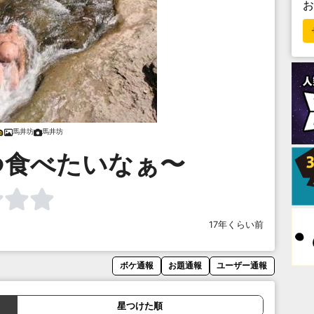
馬井坊
馬井坊
つ食べたいなぁ〜
17年くらい前
ボケ通報
お題通報
ユーザー通報
星つけた順