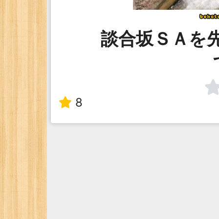
談合坂ＳＡを
8