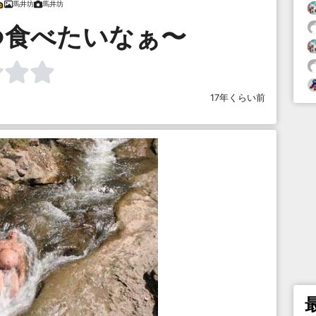
馬井坊
馬井坊
つ食べたいなぁ〜
17年くらい前