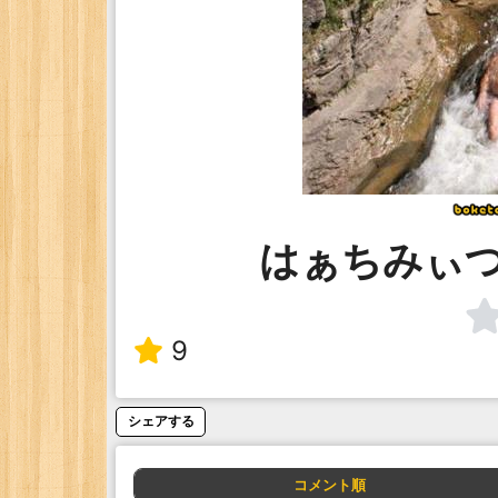
はぁちみぃ
9
シェアする
コメント順