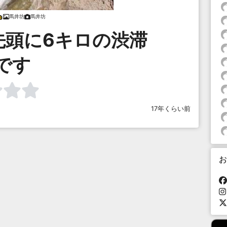
馬井坊
馬井坊
先頭に6キロの渋滞
です
17年くらい前
お