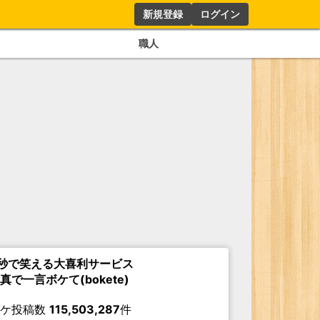
新規登録
ログイン
職人
秒で笑える大喜利サービス
真で一言ボケて(bokete)
ボケ投稿数
115,503,287
件