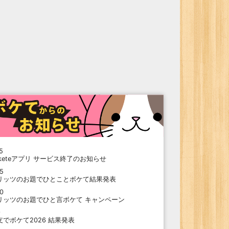
5
oketeアプリ サービス終了のお知らせ
15
リッツのお題でひとことボケて結果発表
10
リッツのお題でひと言ボケて キャンペーン
9
支でボケて2026 結果発表