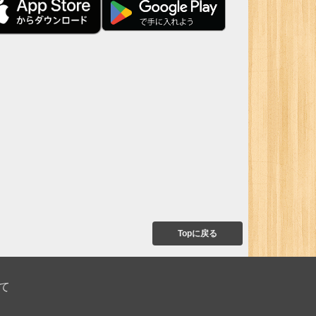
Topに戻る
て