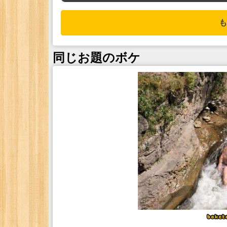
も
同じお題のボケ