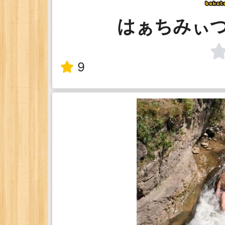
はぁちみぃ
9