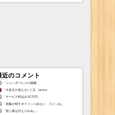
最近のコメント
「
ジェンダーレスの婚姻
」
「
火炎玉が使えない(´Д｀)www
」
「
サービス料込み30万円
」
「
画像が暗すぎてツッコめない ゴメンね
」
「
背に腹は代えられぬ…
」