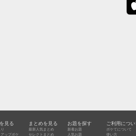
を見る
まとめを見る
お題を探す
ご利用につい
入り
最新人気まとめ
新着お題
ボケてについて
クアップボケ
セレクトまとめ
人気お題
使い方