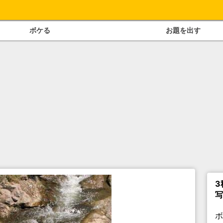
ボケる
お題を出す
3
写