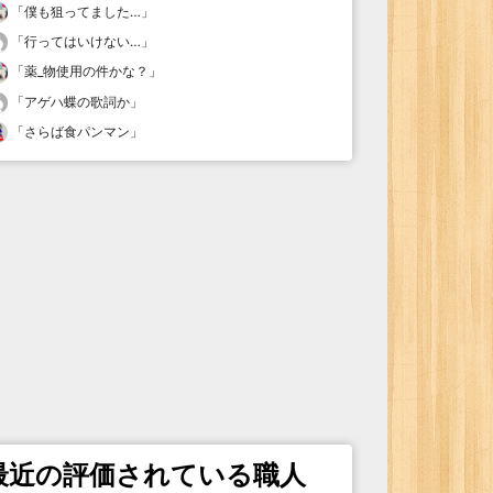
「
僕も狙ってました…
」
「
行ってはいけない…
」
「
薬_物使用の件かな？
」
「
アゲハ蝶の歌詞か
」
「
さらば食パンマン
」
最近の評価されている職人