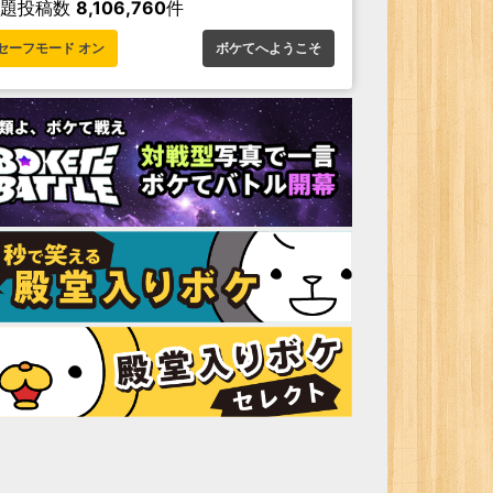
お題投稿数
8,106,760
件
セーフモード オン
ボケてへようこそ