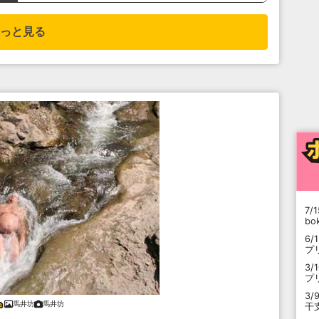
っと見る
7/1
b
6/
プ
3/
プ
3/
馬井坊
馬井坊
干