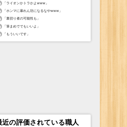
「
ライオンかトラかよwww
」
「
ホンマに暴れん坊になるなやwww
」
「
裏切り者の可能性も
」
「
筆まめででもいいよ
」
「
もういいです
」
最近の評価されている職人