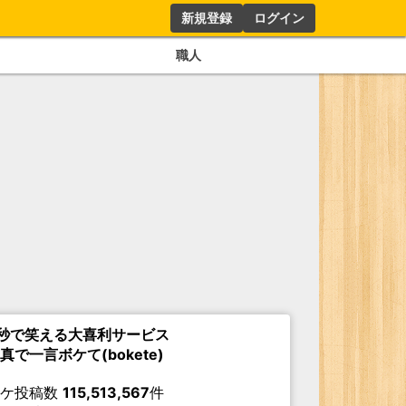
新規登録
ログイン
職人
秒で笑える大喜利サービス
真で一言ボケて(bokete)
ボケ投稿数
115,513,567
件