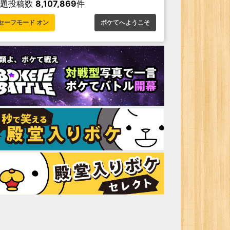
お題投稿数
8,107,869
件
セーフモード オン
ボケてへようこそ