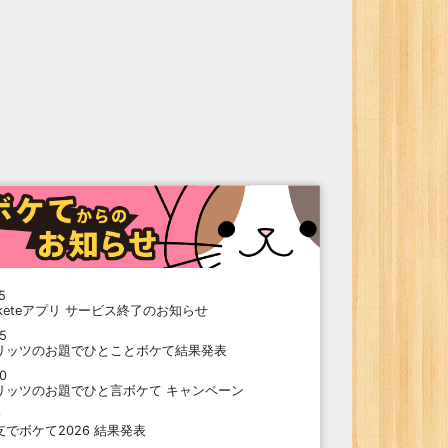
5
oketeアプリ サービス終了のお知らせ
15
リッツのお題でひとことボケて結果発表
10
リッツのお題でひと言ボケて キャンペーン
9
支でボケて2026 結果発表