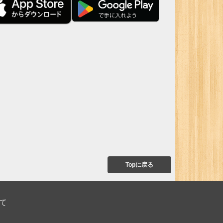
Topに戻る
て