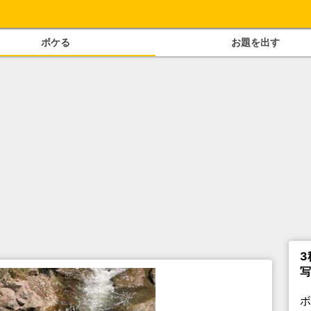
ボケる
お題を出す
3
写