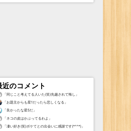
最近のコメント
「
同じこと考えてる人いた(笑)先越されて悔し
」
「
お題主からも星1だったら悲しくなる
」
「
良かったな星5だ
」
「
ネコの皮はかぶってるわよ
」
「
凄い好き(笑)ボケてとの出会いに感謝です(*^^*)
」