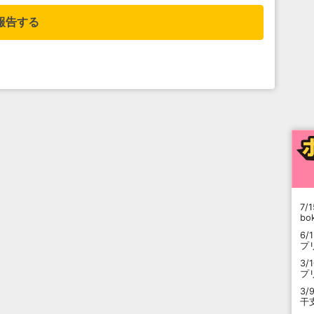
報告する
7/1
b
6/
プ
3/
プ
3/
干