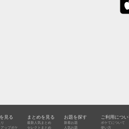
を見る
まとめを見る
お題を探す
ご利用につい
入り
最新人気まとめ
新着お題
ボケてについて
クアップボケ
セレクトまとめ
人気お題
使い方