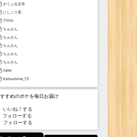
がくぶる文学
にしこり系
110nn
ちゎさん
ちゎさん
ちゎさん
ちゎさん
ちゎさん
nabe
Katsushime_TS
すすめのボケを毎日お届け
いいね！する
フォローする
フォローする