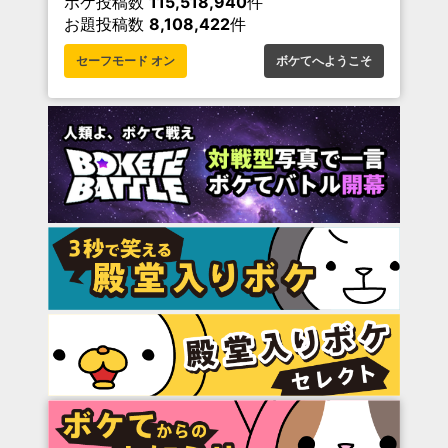
ボケ投稿数
115,518,940
件
お題投稿数
8,108,422
件
セーフモード オン
ボケてへようこそ