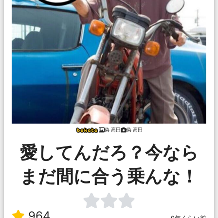
偽 高田
偽 高田
愛してんだろ？今なら
まだ間に合う乗んな！
964