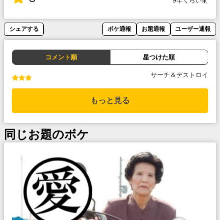
9年くらい前
シェアする
ボケ通報
お題通報
ユーザー通報
コメント順
星つけた順
サーチ＆デストロイ
もっと見る
同じお題のボケ