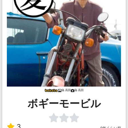
偽 高田
偽 高田
ボギーモービル
3