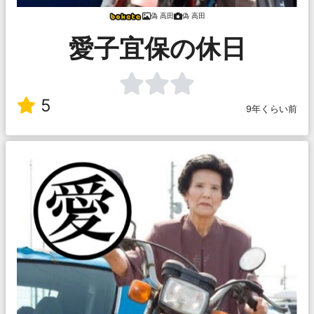
偽 高田
偽 高田
愛子宜保の休日
5
9年くらい前