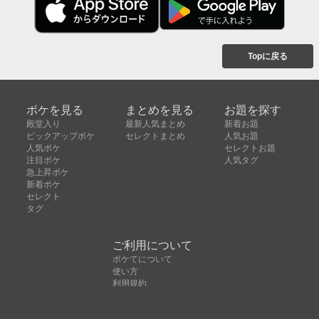
Topに戻る
ボケを見る
まとめを見る
お題を探す
殿堂入り
最新人気まとめ
新着お題
ピックアップボケ
セレクトまとめ
人気お題
人気ボケ
セレクトお題
注目ボケ
人気タグ
急上昇ボケ
新着ボケ
セレクト
タグ
ご利用について
ボケてについて
使い方
利用規約
よくある質問
クッキーの利用について