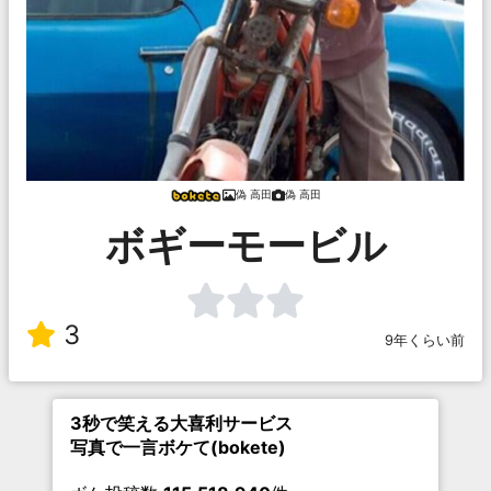
偽 高田
偽 高田
ボギーモービル
3
9年くらい前
3秒で笑える大喜利サービス
写真で一言ボケて(bokete)