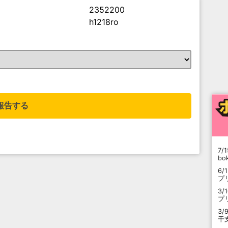
2352200
h1218ro
。
報告する
7/1
b
6/
プ
3/
プ
3/
干