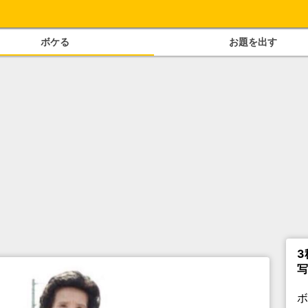
ボケる
お題を出す
3
写