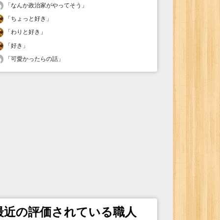
「
なんか政治家がやってそう
」
「
ちょっと好き
」
「
わりと好き
」
「
好き
」
「
可愛かったらの話
」
最近の評価されている職人