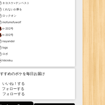
キヨスケ=テンペスト
くれないか豚を
ロックオン
mofumofuwolf
n-202号
n-202号
nayandol
tsgs
ロボ
hikiniku
すすめのボケを毎日お届け
いいね！する
フォローする
フォローする