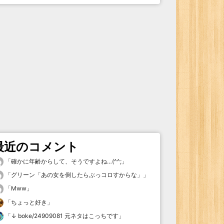
最近のコメント
「
確かに年齢からして、そうですよね…(^^;
」
「
グリーン「あの女を倒したらぶっコロすからな」
」
「
Mww
」
「
ちょっと好き
」
「
↓ boke/24909081 元ネタはこっちです
」