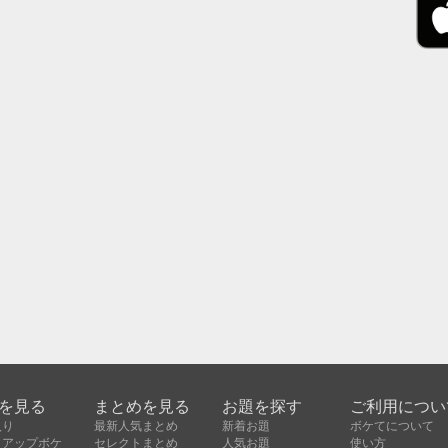
を見る
まとめを見る
お題を探す
ご利用につい
入り
最新人気まとめ
新着お題
ボケてについて
クアップボケ
セレクトまとめ
人気お題
使い方