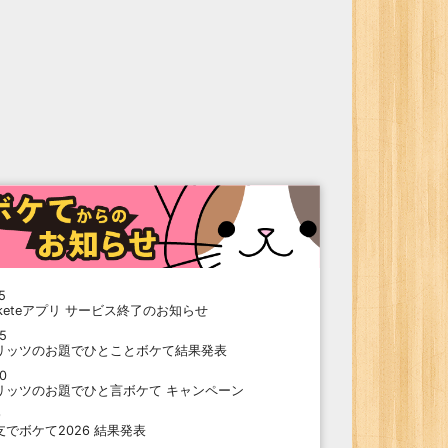
5
oketeアプリ サービス終了のお知らせ
15
リッツのお題でひとことボケて結果発表
10
リッツのお題でひと言ボケて キャンペーン
9
支でボケて2026 結果発表