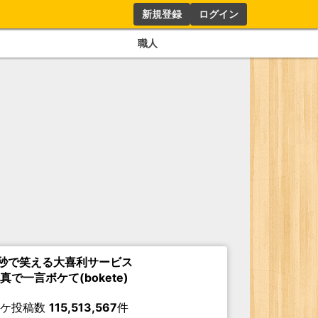
新規登録
ログイン
職人
秒で笑える大喜利サービス
真で一言ボケて(bokete)
ボケ投稿数
115,513,567
件