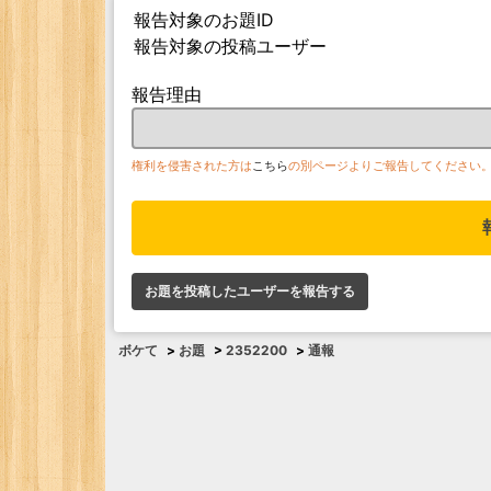
報告対象のお題ID
報告対象の投稿ユーザー
報告理由
権利を侵害された方は
こちら
の別ページよりご報告してください
お題を投稿したユーザーを報告する
ボケて
>
お題
>
2352200
>
通報