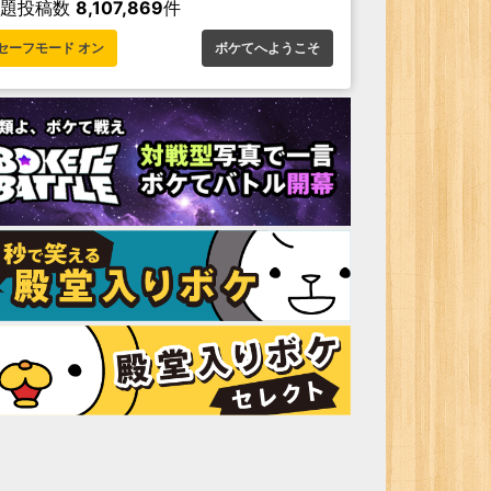
お題投稿数
8,107,869
件
セーフモード オン
ボケてへようこそ