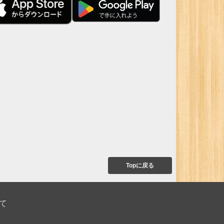
Topに戻る
て