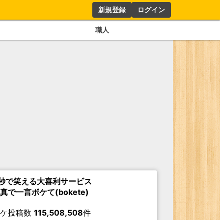
新規登録
ログイン
職人
秒で笑える大喜利サービス
真で一言ボケて(bokete)
ボケ投稿数
115,508,508
件