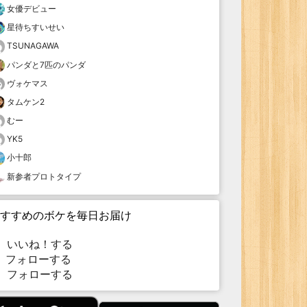
女優デビュー
星待ちすいせい
TSUNAGAWA
パンダと7匹のパンダ
ヴォケマス
タムケン2
むー
YK5
小十郎
新参者プロトタイプ
すすめのボケを毎日お届け
いいね！する
フォローする
フォローする