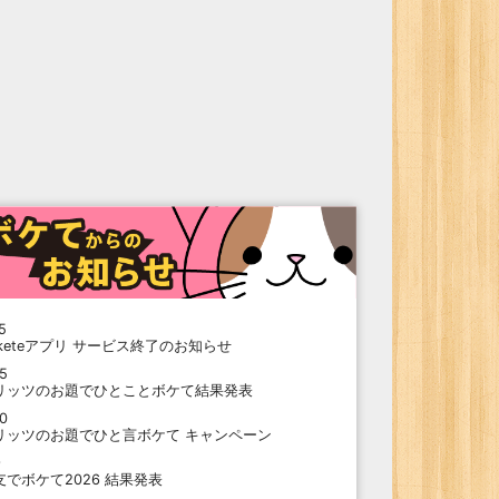
5
oketeアプリ サービス終了のお知らせ
15
リッツのお題でひとことボケて結果発表
10
リッツのお題でひと言ボケて キャンペーン
9
支でボケて2026 結果発表