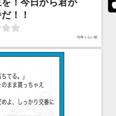
主を！今日から君が
番だ！！
10年くらい前