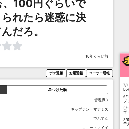
、100円ぐらいで
こられたら迷惑に決
てんだろ。
10年くらい前
ボケ通報
お題通報
ユーザー通報
7/1
b
星つけた順
6/
管理職G
プ
3/
キャプテン＝マナミス
プ
でんでん
3/
干
コニー・マイイ