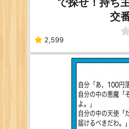
で探せ！持ち
交
2,599