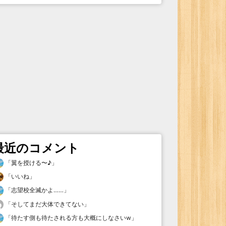
最近のコメント
「
翼を授ける〜♪
」
「
いいね
」
「
志望校全滅かよ……
」
「
そしてまだ大体できてない
」
「
待たす側も待たされる方も大概にしなさいw
」