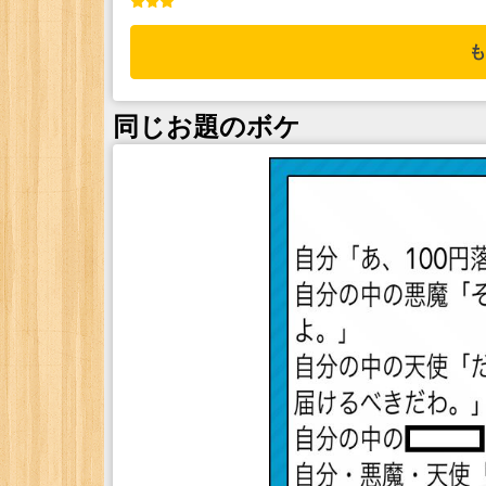
も
同じお題のボケ