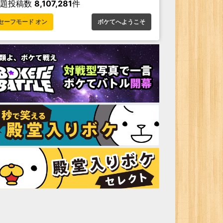
お題投稿数
8,107,281
件
セーフモード オン
ボケてへようこそ