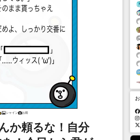
お
シャイン
お前
なんか頼るな！自分