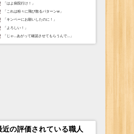
「
はよ病院行け！
」
「
これは粉々に飛び散るパターンw
」
「
キンペーにお願いしたのに！
」
「
よろしい！
」
「
じゃ…あがって確認させてもらうんで…
」
最近の評価されている職人