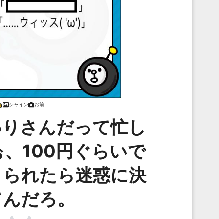
シャイン
お前
わりさんだって忙し
、100円ぐらいで
こられたら迷惑に決
てんだろ。