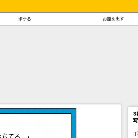
ボケる
お題を出す
3
写