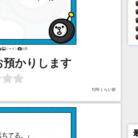
シャイン
お前
お預かりします
10年くらい前