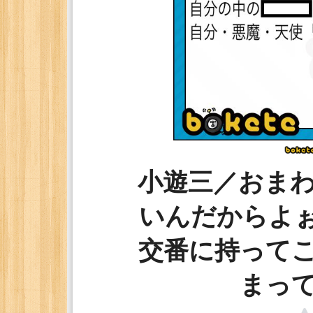
小遊三／おま
いんだからよぉ
交番に持って
まっ