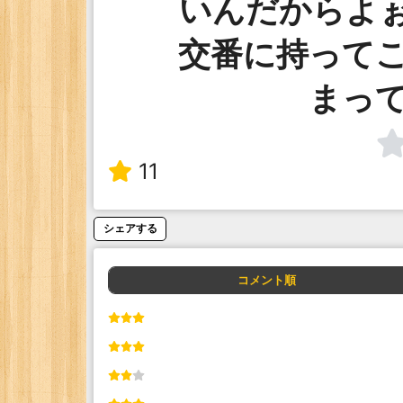
いんだからよぉ
交番に持って
まっ
11
シェアする
コメント順