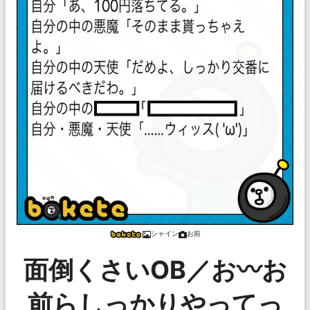
シャイン
お前
面倒くさいOB／お〰お
前らしっかりやってっ