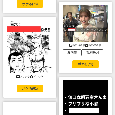
ボケる(
73
)
高所得者層
高所得者層
堀内健
菅原咲月
ボケる(
59
)
プリシラ
プリシラ
ボケる(
61
)