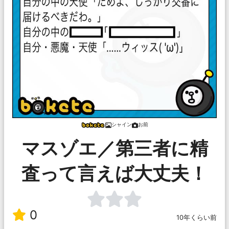
シャイン
お前
マスゾエ／第三者に精
査って言えば大丈夫！
0
10年くらい前