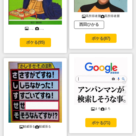
高所得者層
高所得者層
西田ひかる
....。
....。
ボケる(
87
)
ボケる(
95
)
まろ
まろ
ボケる(
71
)
鯖威張る
鯖威張る