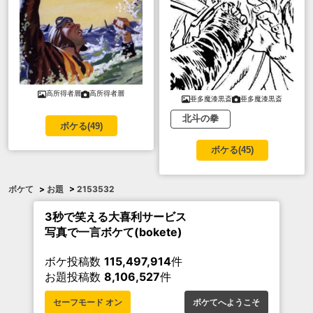
高所得者層
高所得者層
亜多魔漆黒斎
亜多魔漆黒斎
北斗の拳
ボケる(
49
)
ボケる(
45
)
ボケて
>
お題
>
2153532
3秒で笑える大喜利サービス
写真で一言ボケて(bokete)
ボケ投稿数
115,497,914
件
お題投稿数
8,106,527
件
セーフモード オン
ボケてへようこそ