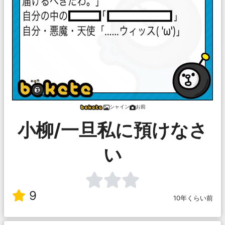
シャイン
お前
小柳/一旦私に預けなさ
い
9
10年くらい前