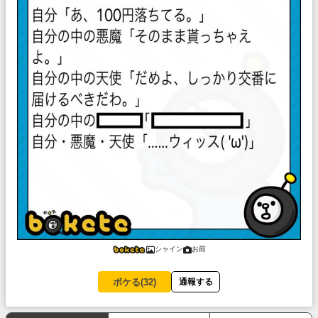
シャイン
お前
ボケる(
32
)
通報する