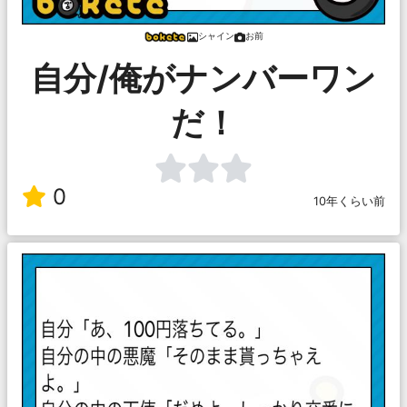
シャイン
お前
自分/俺がナンバーワン
だ！
0
10年くらい前