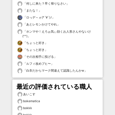
「
何しに来た？早く帰りなさい
」
「
またな！
」
「
ロっデ～ォ(*´∀`)ﾉ
」
「
あとレモンかけてやれ
」
「
ホンマや！えろぉ気ぃ効くお人形さんやないけ
(^^)
」
「
ちょっと好き
」
「
ちょっと好き
」
「
その次相手に投げる
」
「
ルフィ改めブヒ〜
」
「
白衣だからマーク間違えて認識したんかw
」
最近の評価されている職人
あいこす
bokematica
bokkk
bokkk