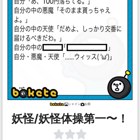
シャイン
お前
妖怪/妖怪体操第一〜！