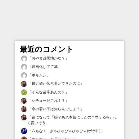
最近のコメント
「
おやま遊園地かな？
」
「
映画化してて草
」
「
ポキムン
」
「
最近値が落ち着いてきたのに
」
「
そんな苗字あんの？
」
「
シチューだこれ！？
」
「
今の若い子は知らんでしょ？
」
「
後になって「絵？あれ本気にしたの？ウケるw」っ
て言いそう
」
「
△もなく…ぎゃひゃひゃひゃひゃ(ボケ狆)
」