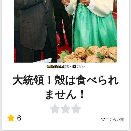
ごじゃ
ごじゃ
大統領！殻は食べられ
ません！
6
17年くらい前