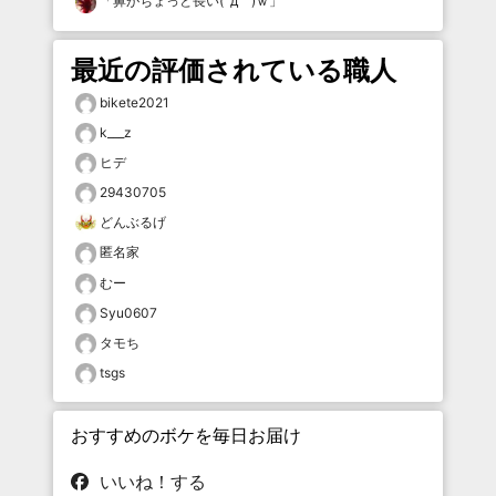
「
鼻がちょっと長い(´д｀)ｗ
」
最近の評価されている職人
bikete2021
k___z
ヒデ
29430705
どんぶるげ
匿名家
むー
Syu0607
タモち
tsgs
おすすめのボケを毎日お届け
いいね！する