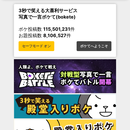
3秒で笑える大喜利サービス
写真で一言ボケて(bokete)
ボケ投稿数
115,501,231
件
お題投稿数
8,106,527
件
セーフモード オン
ボケてへようこそ