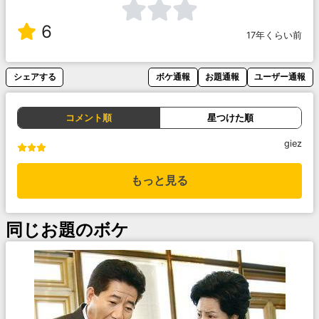
6
17年くらい前
シェアする
ボケ通報
お題通報
ユーザー通報
コメント順
星つけた順
giez
もっと見る
同じお題のボケ