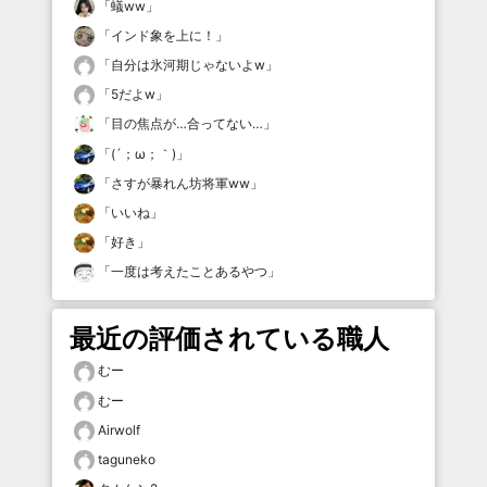
「
蟻ww
」
「
インド象を上に！
」
「
自分は氷河期じゃないよw
」
「
5だよw
」
「
目の焦点が…合ってない…
」
「
(´；ω；｀)
」
「
さすが暴れん坊将軍ww
」
「
いいね
」
「
好き
」
「
一度は考えたことあるやつ
」
最近の評価されている職人
むー
むー
Airwolf
taguneko