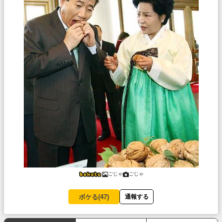
ごじゃ
ごじゃ
ボケる(
47
)
通報する