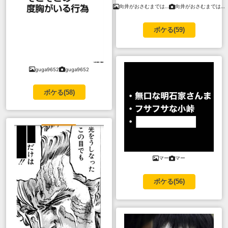
向井がおさむまでは…
向井がおさむまでは…
ボケる(
59
)
guga9652
guga9652
ボケる(
58
)
マー
マー
ボケる(
56
)