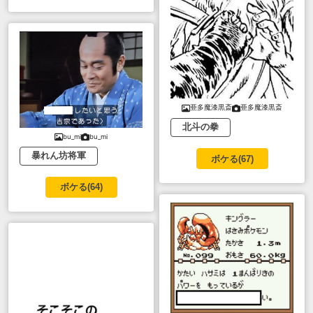
亜多魔漆黒斎
亜多魔漆黒斎
北斗の拳
bu_mi
bu_mi
暴れん坊将軍
ボケる(
67
)
ボケる(
64
)