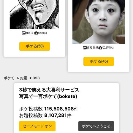
abc141
abc141
ボケる(
50
)
猛反発枕
猛反発枕
ボケる(
45
)
ボケて
>
お題
>
393
3秒で笑える大喜利サービス
写真で一言ボケて(bokete)
ボケ投稿数
115,508,508
件
お題投稿数
8,107,281
件
セーフモード オン
ボケてへようこそ