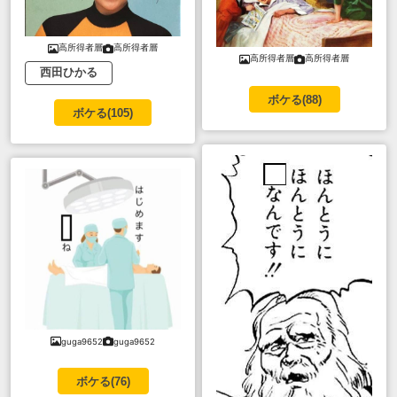
高所得者層
高所得者層
高所得者層
高所得者層
西田ひかる
ボケる(
88
)
ボケる(
105
)
guga9652
guga9652
ボケる(
76
)