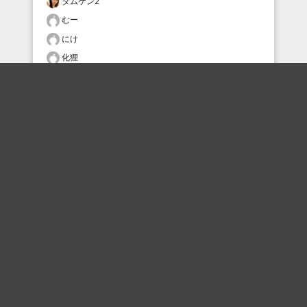
タムケン2
むー
にけ
化狸
なみちゃん
むー
おすすめのボケを毎日お届け
いいね！する
フォローする
フォローする
Topに戻る