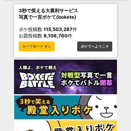
3秒で笑える大喜利サービス
写真で一言ボケて(bokete)
ボケ投稿数
115,503,287
件
お題投稿数
8,106,760
件
セーフモード オン
ボケてへようこそ