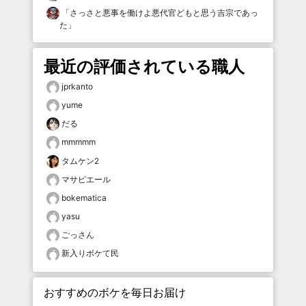
「
さっさと悪事を働けよ悪代官どもと思う吉宗であっ
た
」
最近の評価されている職人
jprkanto
yume
だる
mmmmm
タムケン2
マサピエール
bokematica
yasu
ごっさん
新入りボケて民
おすすめのボケを毎日お届け