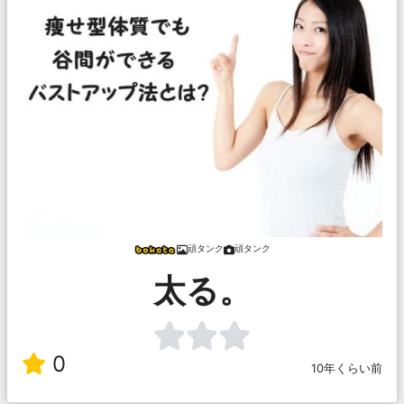
頑タンク
頑タンク
太る。
0
10年くらい前