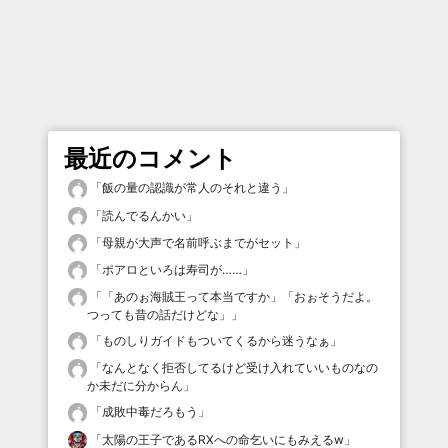
最近のコメント
「
飯の量の認識が常人のそれと違う
」
「
読んでるんかい
」
「
母親が大声で名前呼ぶまでがセット
」
「
ポアロといろは寿司が……
」
「
「あのぉ海賊王って本当ですか」「おぉそうだよ。
つっても昔の話だけどな」
」
「
ものしりガイドもついてくるから迷うなぁ
」
「
なんとなく拒否してるけど受け入れていいものなの
か未だに分からん
」
「
成敗中毒だろもう
」
「
太陽の王子であるRXへの命乞いにもみえるw
」