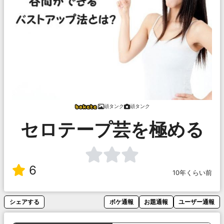
頑タンク
頑タンク
セロテープ芸を極める
6
10年くらい前
シェアする
ボケ通報
お題通報
ユーザー通報