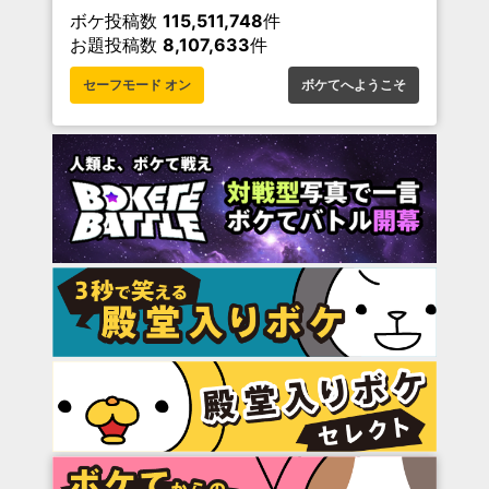
ボケ投稿数
115,511,748
件
お題投稿数
8,107,633
件
セーフモード オン
ボケてへようこそ