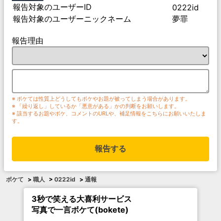
報告対象のユーザーID
0222id
報告対象のユーザーニックネーム
夢罪
報告理由
※ ボケては性質上どうしてもボケやお題が被ってしまう場合があります。
※ 「繰り返し」しているか「悪意がある」かの判断をお願いします。
※ 該当するお題やボケ、コメントのURLや、補足情報をこちらにお願いいたしま
す。
報告する
ボケて
>
職人
>
0222id
>
通報
3秒で笑える大喜利サービス
写真で一言ボケて(bokete)