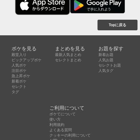
Topに戻る
ボケを見る
まとめを見る
お題を探す
殿堂入り
最新人気まとめ
新着お題
ピックアップボケ
セレクトまとめ
人気お題
人気ボケ
セレクトお題
注目ボケ
人気タグ
急上昇ボケ
新着ボケ
セレクト
タグ
ご利用について
ボケてについて
使い方
利用規約
よくある質問
クッキーの利用について