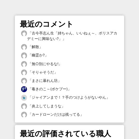
最近のコメント
「
古今亭志ん生「姉ちゃん、いいねぇ～、ポリスアカ
デミーに興味ない?」
」
「
解散
」
「
幽霊か?
」
「
無○別にやるな!
」
「
そりゃそうだ
」
「
まさに暴れん坊
」
「
毒きのこ～(ボケプー)
」
「
ジャイアンまで！？手のつけようがないやん
」
「
炎上してしまうな
」
「
カードローンだけは残ってる
」
最近の評価されている職人