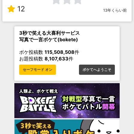
12
13年くらい前
3秒で笑える大喜利サービス
写真で一言ボケて(bokete)
ボケ投稿数
115,508,508
件
お題投稿数
8,107,633
件
セーフモード オン
ボケてへようこそ