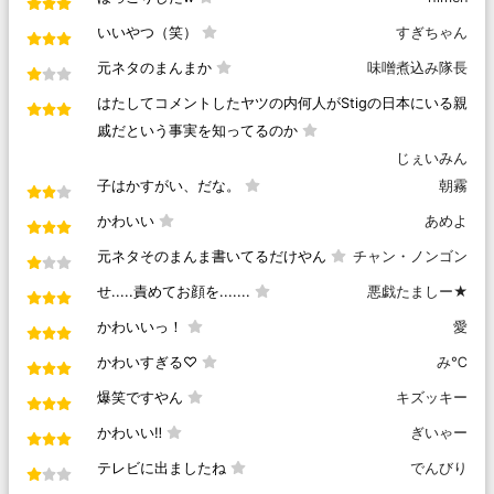
いいやつ（笑）
すぎちゃん
元ネタのまんまか
味噌煮込み隊長
はたしてコメントしたヤツの内何人がStigの日本にいる親
戚だという事実を知ってるのか
じぇいみん
子はかすがい、だな。
朝霧
かわいい
あめよ
元ネタそのまんま書いてるだけやん
チャン・ノンゴン
せ.....責めてお顔を.......
悪戯たましー★
かわいいっ！
愛
かわいすぎる♡
み℃
爆笑ですやん
キズッキー
かわいい‼
ぎいゃー
テレビに出ましたね
でんびり