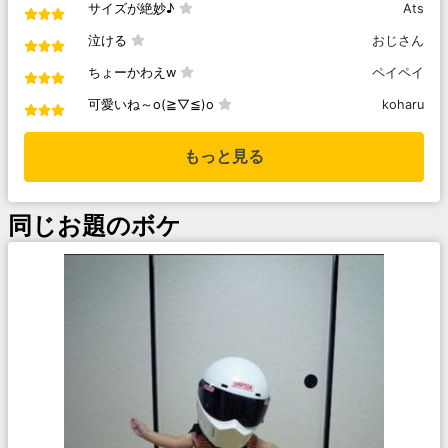
サイズが絶妙♪
Ats
泣ける
おじさん
ちょーかわえw
ペイペイ
可愛いね～o(≧▽≦)o
koharu
もっと見る
同じお題のボケ