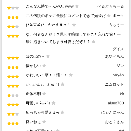
こんなん勝てへんやん www
べるどぅもーる
この伝説のボケに最後にコメントできて光栄だ
ポーク
(ﾉ≧▽≦)ﾉ かわええっ！
うっうー
な、何者なんだ！？思わず喧嘩してたこと忘れて嫁と一
緒に抱きついてしまう可愛さだぞ！？
ダイス
ほのぼの～
あやべちん
懐かしい
ジン
かわいい！草！！懐！！
h&y&h
か…かぁぃぃ(´ω｀)
ニムロッド
正体不明
ゆ
可愛い( •̀ᴗ•́ )/
aiueo700
めっちゃ可愛ええw
にゃんにゃん
良いねぇ
おとくさん