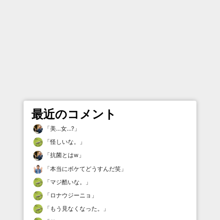
最近のコメント
「
美…女…?
」
「
怪しいな。
」
「
抗菌とはw
」
「
本当にボケてどうすんだ笑
」
「
マジ酷いな。
」
「
ロナウジーニョ
」
「
もう見なくなった。
」