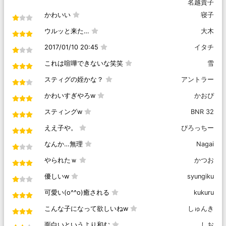
名越貴子
かわいい
寝子
ウルッと来た…
大木
2017/01/10 20:45
イタチ
これは喧嘩できないな笑笑
雪
スティグの姪かな？
アントラー
かわいすぎやろw
かおぴ
スティングw
BNR 32
ええ子や。
ぴろっちー
なんか…無理
Nagai
やられたｗ
かつお
優しいw
syungiku
可愛い(o^^o)癒される
kukuru
こんな子になって欲しいねw
しゅんき
面白いというより和む
しお