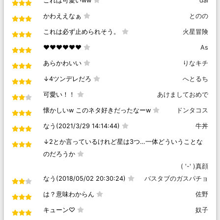
これは可愛いww
dai
かわええなぁ
とのの
これは必ず止められそう。
火星冒険
❤️❤️❤️❤️❤️❤️
As
あらかわいい
りなキチ
↓4ツンデレだろ
へとるち
可愛い！！
あけましておめで
懐かしいw このネタ好きだったなーw
ドンタコス
なう(2021/3/29 14:14:44)
牛丼
↓2とか言っているけれど星は3つ…一体どういうことな
のだろうか
( '-' )真顔
なう(2018/05/02 20:30:24)
バスタブのガスパチョ
は？意味わからん
佐野
キューン♡
奴子