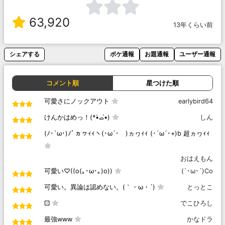
63,920
13年くらい前
シェアする
ボケ通報
お題通報
ユーザー通報
コメント順
星つけた順
可愛さにノックアウト
earlybird64
けんかはめっ！(*•̀‎ࡇ•́)
しん
(ﾉ･`ω･)ﾉﾞヵヮｨｨヽ(･ω´･ゞ)ヵヮｨｨ (･`ω´･+)b 超ヵヮｨｨ
おはえもん
可愛い♡((o(｡･ω･｡)o))
(`･ω･´)Co
可愛い。異論は認めない。(｀・ω・´)
とっとこ
⚀
でこひろし
最強www
かなドラ