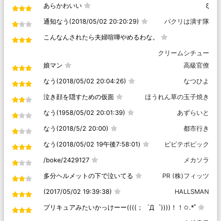
あらかわいい
ξ
通知なう(2018/05/02 20:20:29)
パクリは潰す隊
こんなんされたら夫婦喧嘩やめるわな。
クリームシチュー
娘マン
高級官僚
なう(2018/05/02 20:04:26)
なつひよ
泣き顔を隠すための仮面
ほうれん草の玉子焼き
なう(1958/05/02 20:01:39)
あずらいと
なう(2018/5/2 20:00)
都市行き
なう(2018/05/02 19午後7:58:01)
ピピテポピック
/boke/2429127
メカソラ
多分ヘルメットの下で泣いてる
PR (株)フィッツ
(2017/05/02 19:39:38)
HALLSMAN
プリキュアみたいかっけーー((((；゜Д゜))))！！✩.*˚