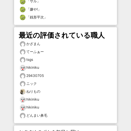
「
サル
」
「
嫌や!
」
「
銭形平次
」
最近の評価されている職人
かざまん
てーふぁー
tsgs
hikiniku
29430705
ニック
ねりもの
hikiniku
hikiniku
どんまい鼻毛