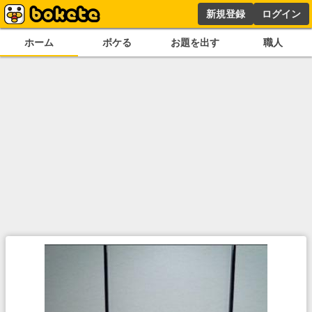
新規登録
ログイン
ホーム
ボケる
お題を出す
職人