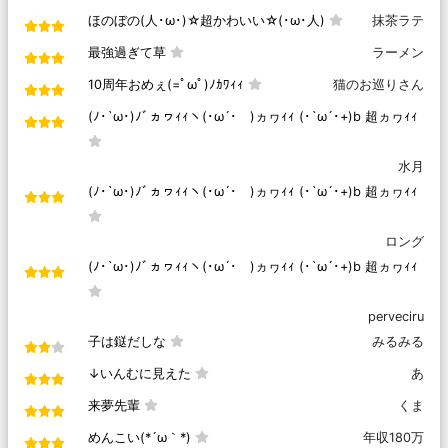
ほのぼの(人･ω･)☆超かわいい☆(･ω･人)
抹茶ラテ
最強過ぎて草
ラーメン
10周年おめぇ(=ﾟωﾟ)ﾉｶﾜｨｨ
猫のお巡りさん
(ﾉ･`ω･)ﾉﾞヵヮｨｨヽ(･ω´･ゞ)ヵヮｨｨ (･`ω´･+)b 超ヵヮｨｨ
水月
(ﾉ･`ω･)ﾉﾞヵヮｨｨヽ(･ω´･ゞ)ヵヮｨｨ (･`ω´･+)b 超ヵヮｨｨ
ロング
(ﾉ･`ω･)ﾉﾞヵヮｨｨヽ(･ω´･ゞ)ヵヮｨｨ (･`ω´･+)b 超ヵヮｨｨ
perveciru
子は鎹だしな
みるみる
↓いんむに見えた
あ
来夢先輩
くま
めんこい(*´ω｀*)
年収180万