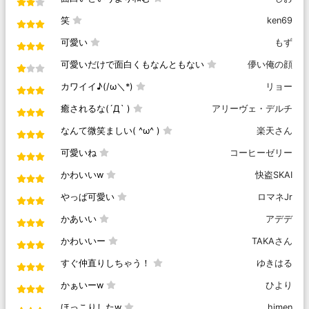
笑
ken69
可愛い
もず
可愛いだけで面白くもなんともない
儚い俺の顔
カワイイ♪(/ω＼*)
リョー
癒されるな(´Д` )
アリーヴェ・デルチ
なんて微笑ましい( ^ω^ )
楽天さん
可愛いね
コーヒーゼリー
かわいいw
快盗SKAI
やっぱ可愛い
ロマネJr
かあいい
アデデ
かわいいー
TAKAさん
すぐ仲直りしちゃう！
ゆきはる
かぁいーw
ひより
ほっこりしたw
himen