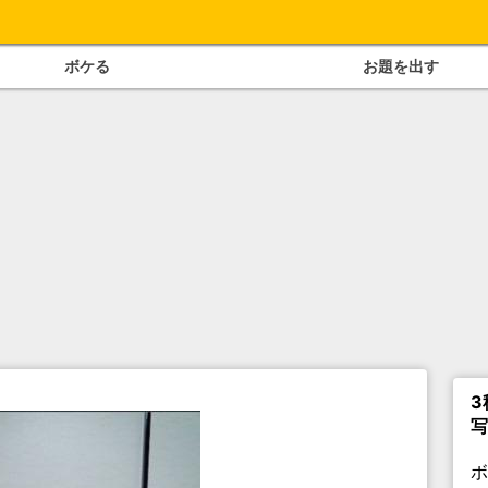
ボケる
お題を出す
3
写