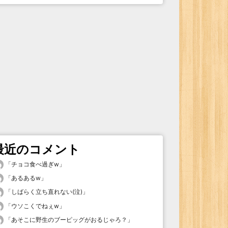
最近のコメント
「
チョコ食べ過ぎw
」
「
あるあるw
」
「
しばらく立ち直れない(泣)
」
「
ウソこくでねぇw
」
「
あそこに野生のブーピッグがおるじゃろ？
」