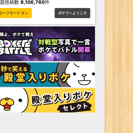
お題投稿数
8,106,760
件
セーフモード オン
ボケてへようこそ