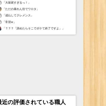
「
大袈裟すぎるっ！
」
「
ただの暴れん坊でワロタ
」
「
成仏してクレメンス
」
「
常習w
」
「
？？？「諦めたらそこでボケて終了ですよ」
」
最近の評価されている職人