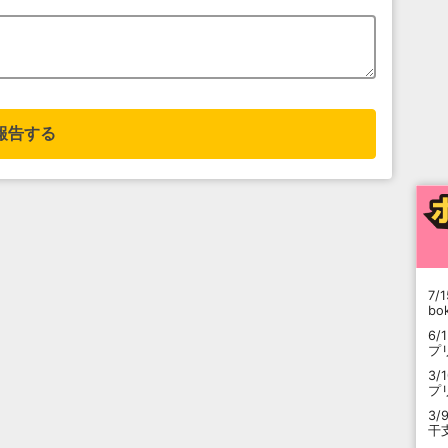
報告する
7/1
b
6/
プ
3/
プ
3/
干