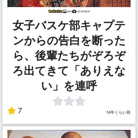
zara
carulmare
女子バスケ部キャプテ
ンからの告白を断った
ら、後輩たちがぞろぞ
ろ出てきて「ありえな
い」を連呼
7
14年くらい前