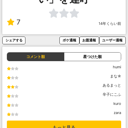
7
14年くらい前
シェアする
ボケ通報
お題通報
ユーザー通報
コメント順
星つけた順
humi
まな☆
あるまっと
辛子にこふ
kuro
zara
もっと見る