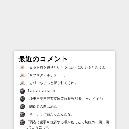
最近のコメント
「
まあお前を殴りたいヤツはいっぱいいると思うよ
」
「
サブスクアルファード
」
「
忠相、ちょっと斬られてくれ
」
「
ﾝｷﾁ!ﾝｷﾁ!ﾝｷﾁ!ﾝｷﾁ!
」
「
埼玉県春日部警察署留置番号24番じゃなくて?
」
「
関係者の自己満乙
」
「
そういう作品だったんだな
」
「
弱者に謝罪を強要する暇があったら切腹の一回二回
してから言え!!
」