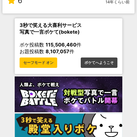
6
14年くらい前
3秒で笑える大喜利サービス
写真で一言ボケて(bokete)
ボケ投稿数
115,506,460
件
お題投稿数
8,107,057
件
セーフモード オン
ボケてへようこそ