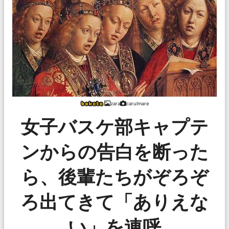
zara
carulmare
女子バスケ部キャプテ
ンからの告白を断った
ら、後輩たちがぞろぞ
ろ出てきて「ありえな
い」を連呼