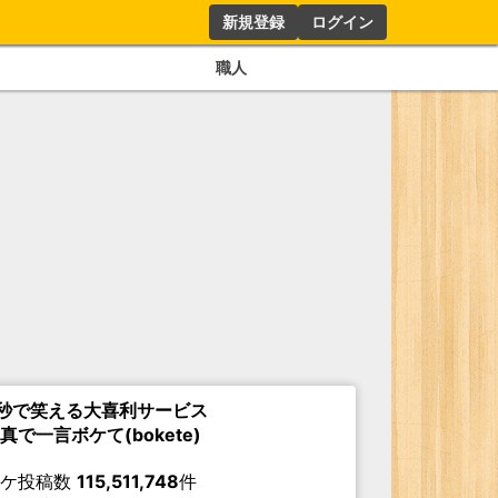
新規登録
ログイン
職人
秒で笑える大喜利サービス
真で一言ボケて(bokete)
ボケ投稿数
115,511,748
件