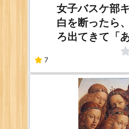
女子バスケ部
白を断ったら
ろ出てきて「
7