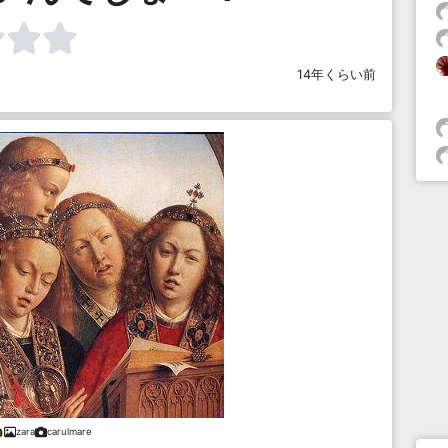
14年くらい前
zara
carulmare