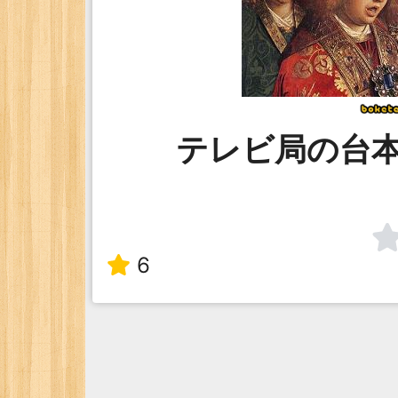
テレビ局の台
6