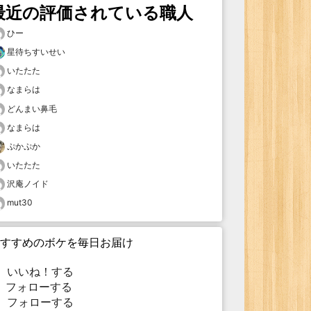
最近の評価されている職人
ひー
星待ちすいせい
いたたた
なまらは
どんまい鼻毛
なまらは
ぷかぷか
いたたた
沢庵ノイド
mut30
すすめのボケを毎日お届け
いいね！する
フォローする
フォローする