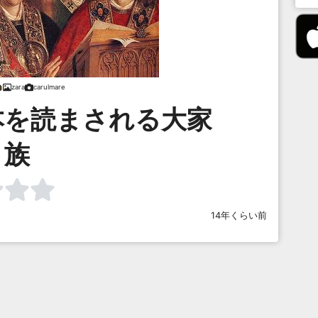
zara
carulmare
本を読まされる大家
族
14年くらい前