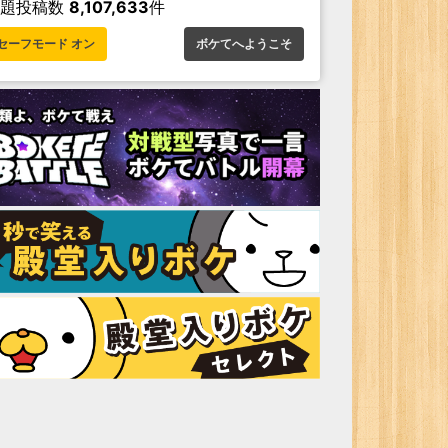
お題投稿数
8,107,633
件
セーフモード オン
ボケてへようこそ