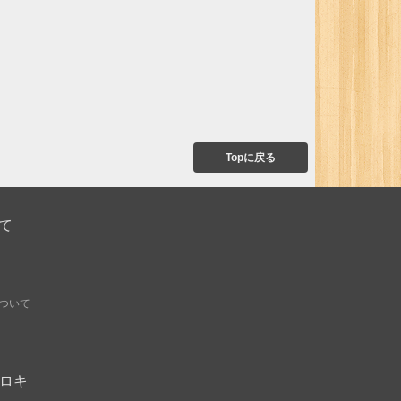
Topに戻る
て
ついて
オモロキ