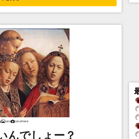
zara
carulmare
いんでしょー？