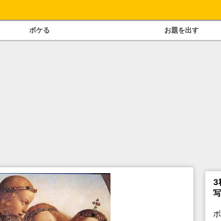
ボケる
お題を出す
3
写