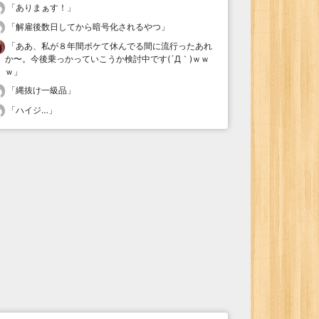
「
ありまぁす！
」
「
解雇後数日してから暗号化されるやつ
」
「
ああ、私が８年間ボケて休んでる間に流行ったあれ
か〜。今後乗っかっていこうか検討中です(´Д｀)ｗｗ
ｗ
」
「
縄抜け一級品
」
「
ハイジ…
」