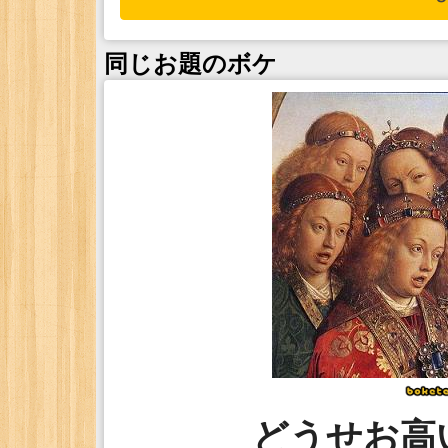
同じお題のボケ
どうせお高