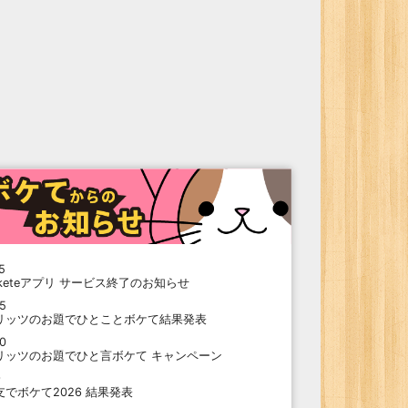
5
oketeアプリ サービス終了のお知らせ
15
リッツのお題でひとことボケて結果発表
10
リッツのお題でひと言ボケて キャンペーン
9
支でボケて2026 結果発表