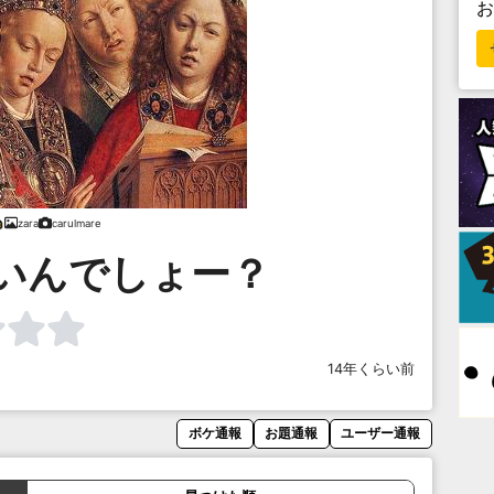
zara
carulmare
いんでしょー？
14年くらい前
ボケ通報
お題通報
ユーザー通報