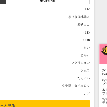
星つけた順
EIZ
ぎりぎり地球人
麦チョコ
ほね
soku
もい
じみぃ
フグリシュン
ツムラ
7/1
b
たくにい
6/
プ
タラ福 タベタロウ
3/
ナツ
プ
3/
干
っと見る