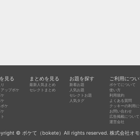
を見る
まとめを見る
お題を探す
ご利用につい
入り
最新人気まとめ
新着お題
ボケてについて
クアップボケ
セレクトまとめ
人気お題
使い方
ボケ
セレクトお題
利用規約
ボケ
人気タグ
よくある質問
昇ボケ
クッキーの利用に
ボケ
お問い合わせ
クト
広告掲載について
運営会社
yright © ボケて（bokete）All rights reserved. 株式会社