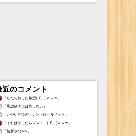
最近のコメント
「
ただの待った希望(´Д｀)ｗｗｗ
」
「
承認欲求には抗えない
」
「
いやいや今のトレンドはヘルメット
」
「
それはやったらダメ！！(´Д｀)ｗｗｗ
」
「
斬新やなww
」