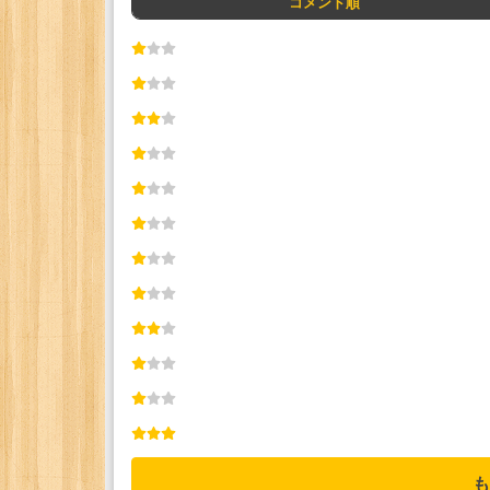
コメント順
も