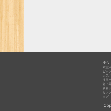
ボケ
殿堂
ピッ
人気
注目
急上
新着
セレ
タグ
Cop