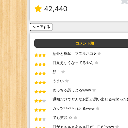
42,440
シェアする
コメント順
意外と獰猛 マヌルネコ♪
目見えなくなってるやん
顔！
うまい
めっちゃ怒っとるwww
通知だけでどんなお題が思い出せる程笑った
ガッツリやられとるwww
でも笑顔 ☺
目がぁぁぁぁあぁぁ目が、目がっww