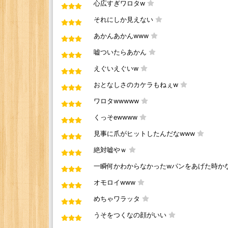
心広すぎワロタw
それにしか見えない
あかんあかんwww
嘘ついたらあかん
えぐいえぐいw
おとなしさのカケラもねぇw
ワロタwwwww
くっそewwww
見事に爪がヒットしたんだなwww
絶対嘘やｗ
一瞬何かわからなかったwパンをあげた時か
オモロイwww
めちゃワラッタ
うそをつくなの顔がいい