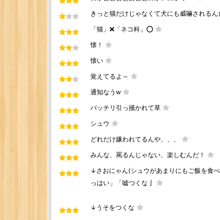
きっと猫だけじゃなくて犬にも威嚇されるんだ
「猫」❌「ネコ科」⭕️
懐！
懐い
覚えてるよ～
通知なうw
バッチリ引っ掻かれて草
シュウ
どれだけ嫌われてるんや、、、
みんな、罵るんじゃない、楽しむんだ！
↓さおにゃん(シュウがあまりにもご飯を食
っはい」「嘘つくな亅
↓うそをつくな