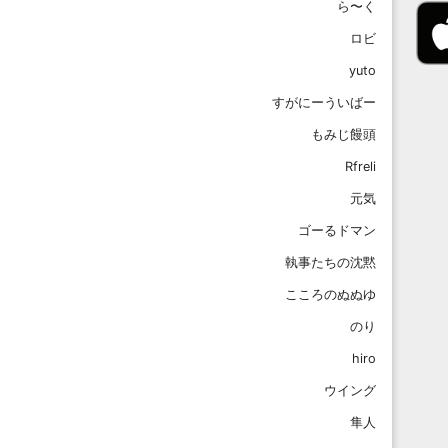
ら〜く
ロビ
yuto
すがにーういばー
もみじ饅頭
Rfreli
元気
ゴーるドマン
執事たちの沈黙
こころのぬぬゆ
のり
hiro
ウイング
隼人