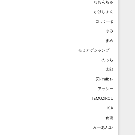
なおんちゅ
かけちょん
コッシーp
ゆみ
まめ
モミアゲシャンプー
のっち
太郎
刃-Yaiba-
アッシー
TEMUZIROU
K.K
蒼龍
みーあん37