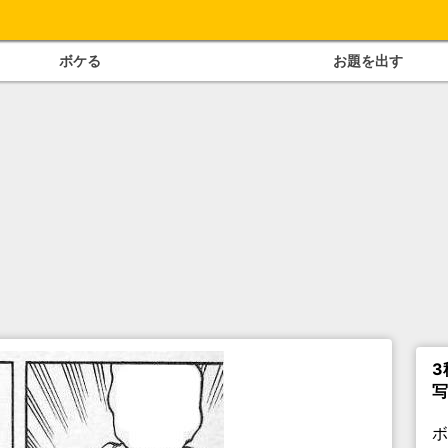
ボケる
お題を出す
3
写