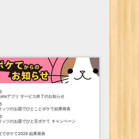
5
oketeアプリ サービス終了のお知らせ
15
リッツのお題でひとことボケて結果発表
10
リッツのお題でひと言ボケて キャンペーン
9
支でボケて2026 結果発表