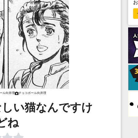
ール向井理
チョコボール向井理
なしい猫なんですけ
どね