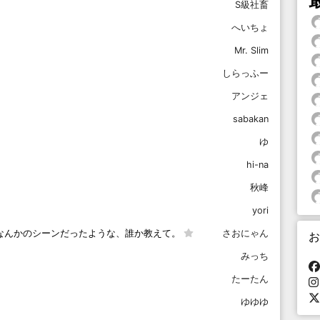
S級社畜
へいちょ
Mr. Slim
しらっふー
アンジェ
sabakan
ゆ
hi-na
秋峰
yori
なんかのシーンだったような、誰か教えて。
さおにゃん
お
みっち
たーたん
ゆゆゆ