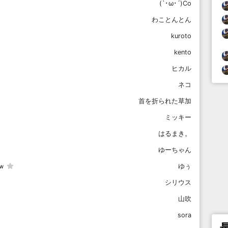
(`･ω･´)Co
わことんとん
kuroto
kento
ヒカル
ネコ
首を折られた草加
ミッキー
はるまき。
ゆーちゃん
ｗ
ゆぅ
シリウス
山吹
sora