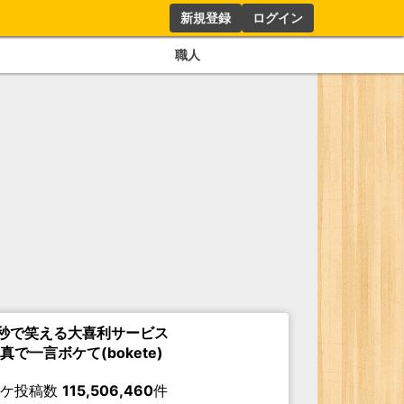
新規登録
ログイン
職人
秒で笑える大喜利サービス
真で一言ボケて(bokete)
ボケ投稿数
115,506,460
件