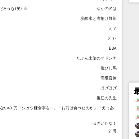
ろうな(笑)
ゆかの名は
炭酸水と唐揚げ野郎
え？
ｼﾞｮｰ
BBA
たぶん土俵のマドンナ
飛びし馬
高級官僚
ほげほげ
担任の先生
べないので)「シュウ様食事を…」「お前は食べたのか」「えっあ
ほざいたな！
21号