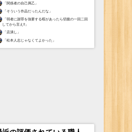
「
関係者の自己満乙
」
「
そういう作品だったんだな
」
「
弱者に謝罪を強要する暇があったら切腹の一回二回
してから言え!!
」
「
店潰し
」
「
松本人志じゃなくてよかった
」