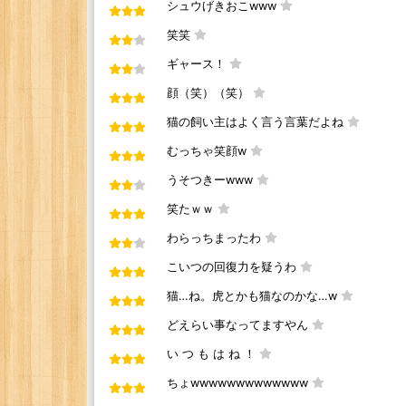
シュウげきおこwww
笑笑
ギャース！
顔（笑）（笑）
猫の飼い主はよく言う言葉だよね
むっちゃ笑顔w
うそつきーwww
笑たｗｗ
わらっちまったわ
こいつの回復力を疑うわ
猫…ね。虎とかも猫なのかな…w
どえらい事なってますやん
い つ も は ね ！
ちょwwwwwwwwwwwww