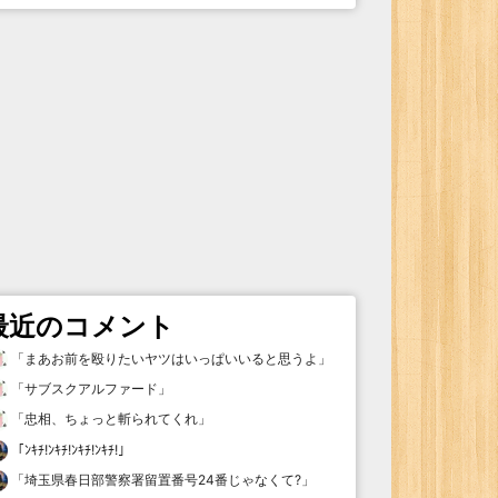
最近のコメント
「
まあお前を殴りたいヤツはいっぱいいると思うよ
」
「
サブスクアルファード
」
「
忠相、ちょっと斬られてくれ
」
「
ﾝｷﾁ!ﾝｷﾁ!ﾝｷﾁ!ﾝｷﾁ!
」
「
埼玉県春日部警察署留置番号24番じゃなくて?
」