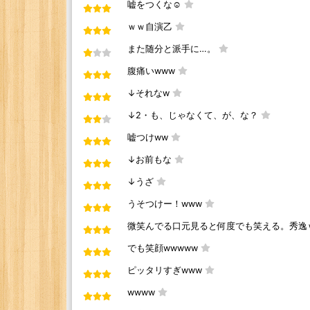
嘘をつくな☺️
ｗｗ自演乙
また随分と派手に…。
腹痛いwww
↓それなw
↓2・も、じゃなくて、が、な？
嘘つけww
↓お前もな
↓うざ
うそつけー！www
微笑んでる口元見ると何度でも笑える。秀逸
でも笑顔wwwww
ピッタリすぎwww
wwww