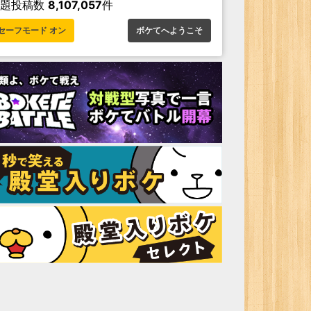
お題投稿数
8,107,057
件
セーフモード オン
ボケてへようこそ