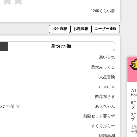
12年くらい前
ボケ通報
お題通報
ユーザー通報
星つけた順
悪い天気
柴犬みっくる
火星冒険
にゃにゃ
7/1
b
酢昆布さま
6/
奴だわ笑
あぁちゃん
プ
3/
前髪セット要らず
プ
すくりぶらー
3/
干
阿部高和