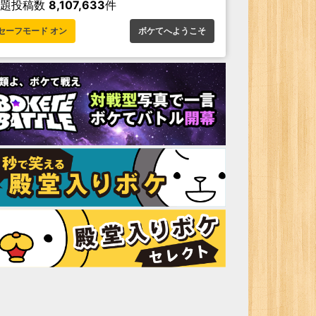
お題投稿数
8,107,633
件
セーフモード オン
ボケてへようこそ