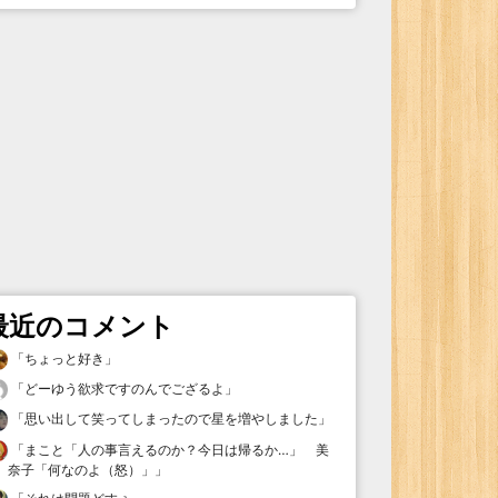
最近のコメント
「
ちょっと好き
」
「
どーゆう欲求ですのんでござるよ
」
「
思い出して笑ってしまったので星を増やしました
」
「
まこと「人の事言えるのか？今日は帰るか…」 美
奈子「何なのよ（怒）」
」