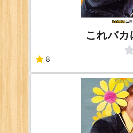
突
これバカ
8