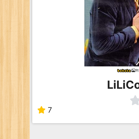
突
LiLiC
7