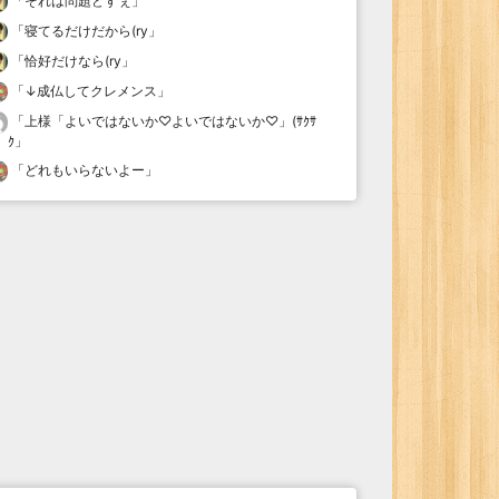
「
それは問題どすぇ
」
「
寝てるだけだから(ry
」
「
恰好だけなら(ry
」
「
↓成仏してクレメンス
」
「
上様「よいではないか♡よいではないか♡」(ｻｸｻ
ｸ
」
「
どれもいらないよー
」