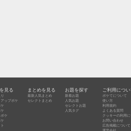
を見る
まとめを見る
お題を探す
ご利用につい
入り
最新人気まとめ
新着お題
ボケてについて
クアップボケ
セレクトまとめ
人気お題
使い方
ボケ
セレクトお題
利用規約
ボケ
人気タグ
よくある質問
昇ボケ
クッキーの利用に
ボケ
お問い合わせ
クト
広告掲載について
運営会社