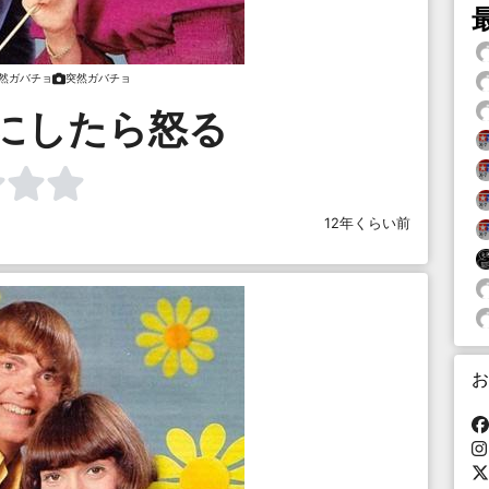
然ガバチョ
突然ガバチョ
にしたら怒る
12年くらい前
お