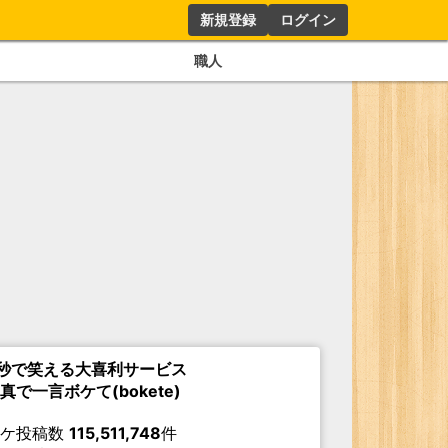
新規登録
ログイン
職人
秒で笑える大喜利サービス
真で一言ボケて(bokete)
ボケ投稿数
115,511,748
件