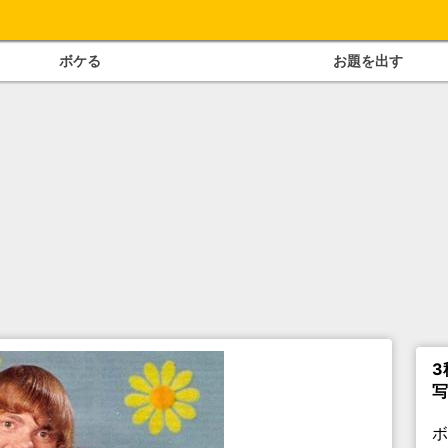
ボケる
お題を出す
3
写