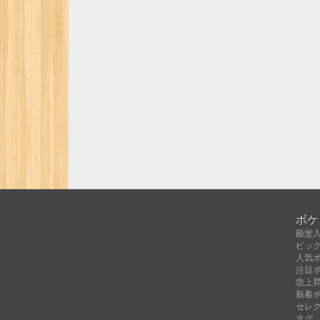
ボケ
殿堂
ピッ
人気
注目
急上
新着
セレ
タグ