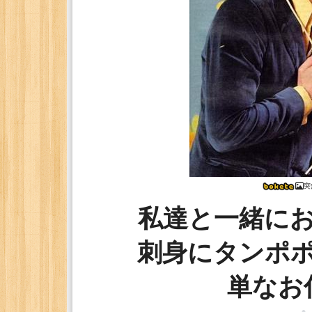
突
私達と一緒に
刺身にタンポ
単なお