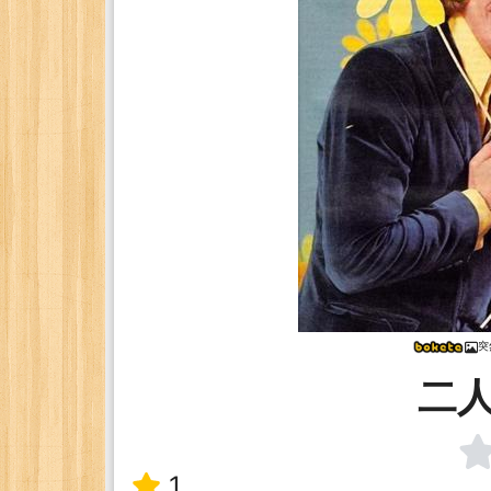
突
二
1