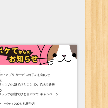
5
oketeアプリ サービス終了のお知らせ
15
リッツのお題でひとことボケて結果発表
10
リッツのお題でひと言ボケて キャンペーン
9
支でボケて2026 結果発表