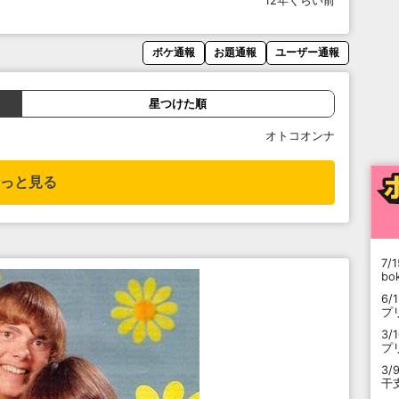
12年くらい前
ボケ通報
お題通報
ユーザー通報
星つけた順
オトコオンナ
っと見る
7/1
b
6/
プ
3/
プ
3/
干