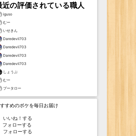
最近の評価されている職人
iguso
むー
いせきん
Daredevil703
Daredevil703
Daredevil703
Daredevil703
しょうぶ
むー
ブータロー
すすめのボケを毎日お届け
いいね！する
フォローする
フォローする