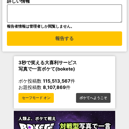
詳しい情報
報告者情報は管理者しか閲覧しません。
報告する
3秒で笑える大喜利サービス
写真で一言ボケて(bokete)
ボケ投稿数
115,513,567
件
お題投稿数
8,107,869
件
セーフモード オン
ボケてへようこそ