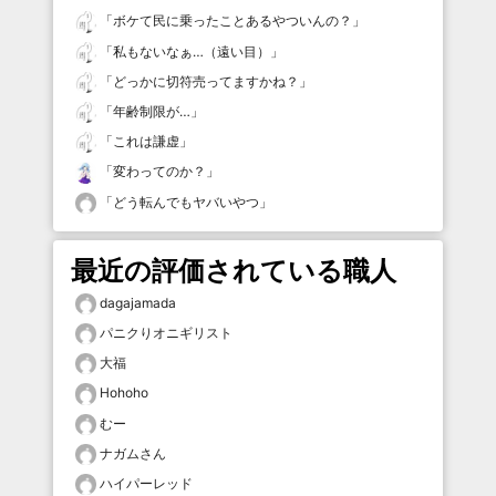
「
ボケて民に乗ったことあるやついんの？
」
「
私もないなぁ…（遠い目）
」
「
どっかに切符売ってますかね？
」
「
年齢制限が…
」
「
これは謙虚
」
「
変わってのか？
」
「
どう転んでもヤバいやつ
」
最近の評価されている職人
dagajamada
パニクりオニギリスト
大福
Hohoho
むー
ナガムさん
ハイパーレッド