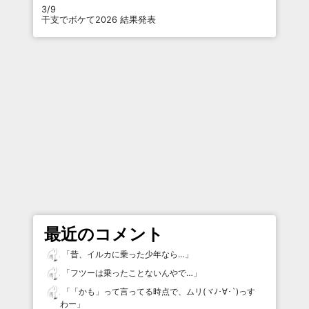
3/9
干支でボケて2026 結果発表
最近のコメント
「
昔、イルカに乗った少年なら…
」
「
フツーは乗ったことないんやで…
」
「
「かも」って言ってる時点で、ムリ(ヾﾉ･∀･`)っす
わー
」