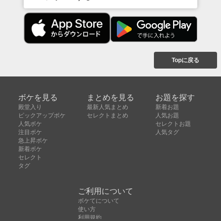
Topに戻る
ボケを見る
まとめを見る
お題を探す
殿堂入り
最新人気まとめ
新着お題
ピックアップボケ
セレクトまとめ
人気お題
人気ボケ
セレクトお題
注目ボケ
人気タグ
急上昇ボケ
新着ボケ
セレクト
タグ
ご利用について
ボケてについて
使い方
利用規約