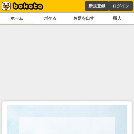
新規登録
ログイン
ホーム
ボケる
お題を出す
職人