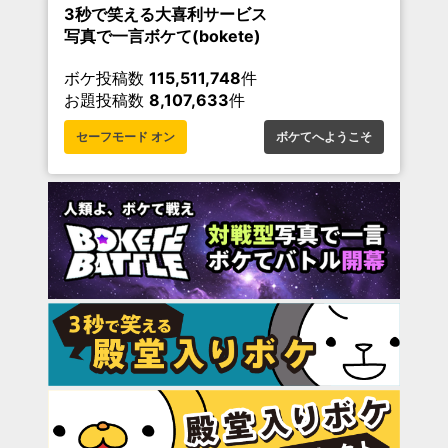
3秒で笑える大喜利サービス
写真で一言ボケて(bokete)
ボケ投稿数
115,511,748
件
お題投稿数
8,107,633
件
セーフモード オン
ボケてへようこそ