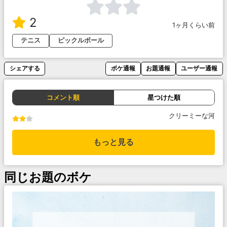
2
1ヶ月くらい前
テニス
ピックルボール
シェアする
ボケ通報
お題通報
ユーザー通報
コメント順
星つけた順
クリーミーな河
もっと見る
同じお題のボケ