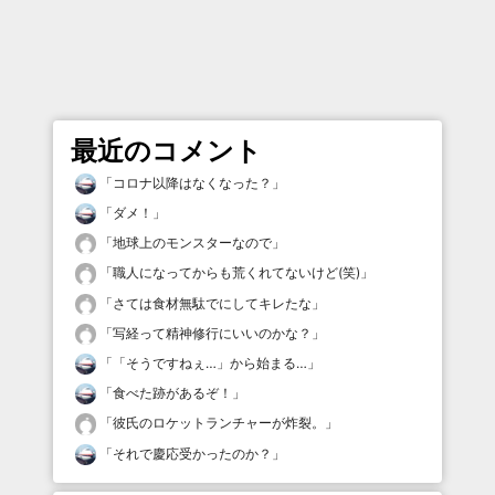
最近のコメント
「
コロナ以降はなくなった？
」
「
ダメ！
」
「
地球上のモンスターなので
」
「
職人になってからも荒くれてないけど(笑)
」
「
さては食材無駄でにしてキレたな
」
「
写経って精神修行にいいのかな？
」
「
「そうですねぇ…」から始まる…
」
「
食べた跡があるぞ！
」
「
彼氏のロケットランチャーが炸裂。
」
「
それで慶応受かったのか？
」