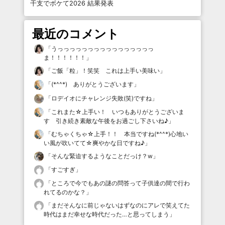
干支でボケて2026 結果発表
最近のコメント
「
うっっっっっっっっっっっっっっっっ
ま！！！！！！
」
「
ご飯「粒」！笑笑 これは上手い美味い
」
「
(*^^*) ありがとうございます
」
「
ロデイオにチャレンジ失敗(笑)ですね
」
「
これまた☆上手い！ いつもありがとうございま
す 引き続き素敵な午後をお過ごし下さいね♪
」
「
むちゃくちゃ☆上手！！ 本当ですね(*^^*)心地い
い風が吹いてて☆爽やかな日ですね♪
」
「
そんな緊迫するようなことだっけ？w
」
「
すごすぎ
」
「
ところで今でもあの謎の問答って子供達の間で行わ
れてるのかな？
」
「
まだそんなに前じゃないはずなのにアレで笑えてた
時代はまだ幸せな時代だった…と思ってしまう
」