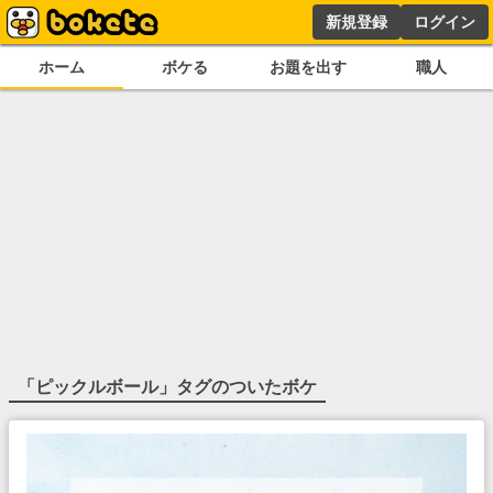
新規登録
ログイン
ホーム
ボケる
お題を出す
職人
「
ピックルボール
」タグのついたボケ