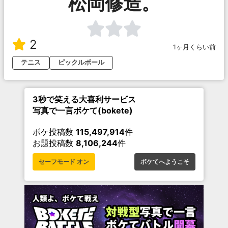
松岡修造。
2
1ヶ月くらい前
テニス
ピックルボール
3秒で笑える大喜利サービス
写真で一言ボケて(bokete)
ボケ投稿数
115,497,914
件
お題投稿数
8,106,244
件
セーフモード オン
ボケてへようこそ