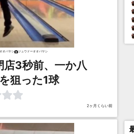
オオバヤシ
ジュウドーオオバヤシ
閉店3秒前、一か八
を狙った1球
2ヶ月くらい前