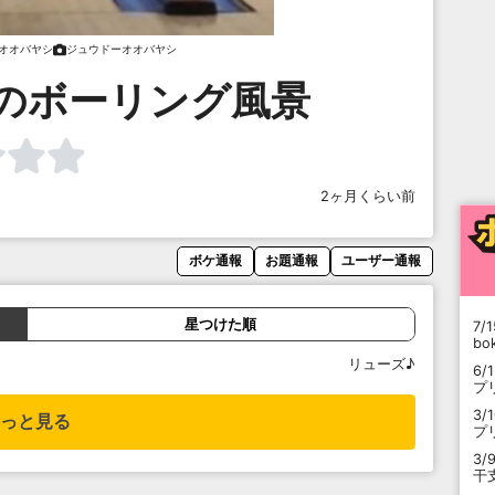
オオバヤシ
ジュウドーオオバヤシ
のボーリング風景
2ヶ月くらい前
ボケ通報
お題通報
ユーザー通報
星つけた順
7/1
b
リューズ♪
6/
プ
3/
っと見る
プ
3/
干