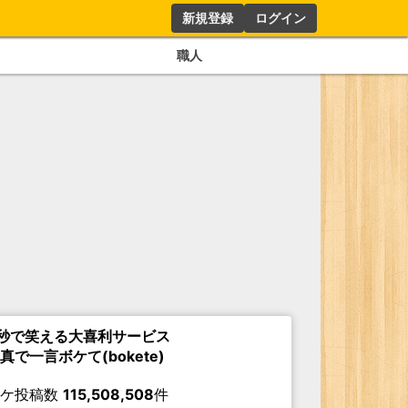
新規登録
ログイン
職人
秒で笑える大喜利サービス
真で一言ボケて(bokete)
ボケ投稿数
115,508,508
件