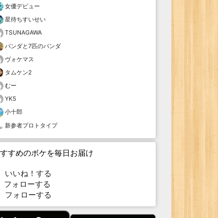
女優デビュー
星待ちすいせい
TSUNAGAWA
パンダと7匹のパンダ
ヴォケマス
タムケン2
むー
YK5
小十郎
新参者プロトタイプ
すすめのボケを毎日お届け
いいね！する
フォローする
フォローする