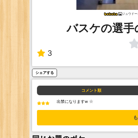
ジュウドー
バスケの選手
3
シェアする
コメント順
出禁になりますw
も