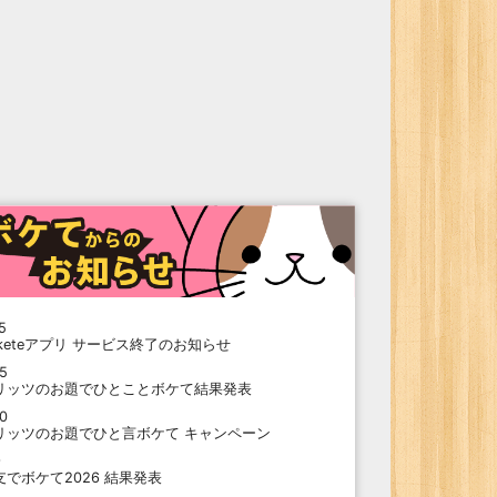
5
oketeアプリ サービス終了のお知らせ
15
リッツのお題でひとことボケて結果発表
10
リッツのお題でひと言ボケて キャンペーン
9
支でボケて2026 結果発表