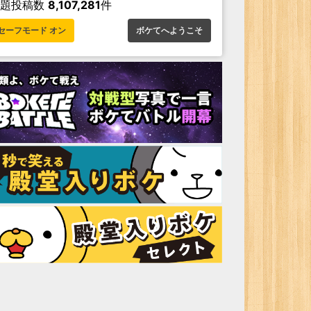
お題投稿数
8,107,281
件
セーフモード オン
ボケてへようこそ