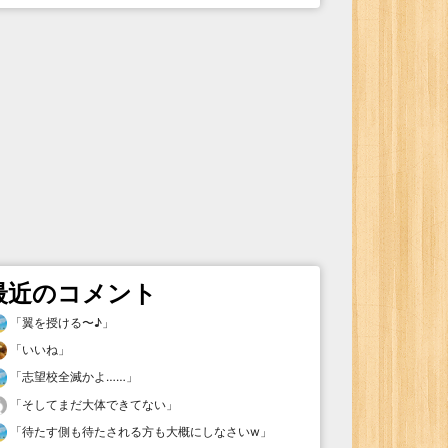
最近のコメント
「
翼を授ける〜♪
」
「
いいね
」
「
志望校全滅かよ……
」
「
そしてまだ大体できてない
」
「
待たす側も待たされる方も大概にしなさいw
」