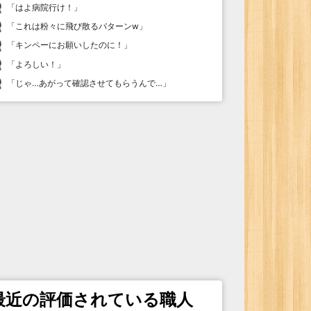
「
はよ病院行け！
」
「
これは粉々に飛び散るパターンw
」
「
キンペーにお願いしたのに！
」
「
よろしい！
」
「
じゃ…あがって確認させてもらうんで…
」
最近の評価されている職人