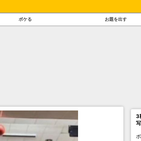
ボケる
お題を出す
3
写