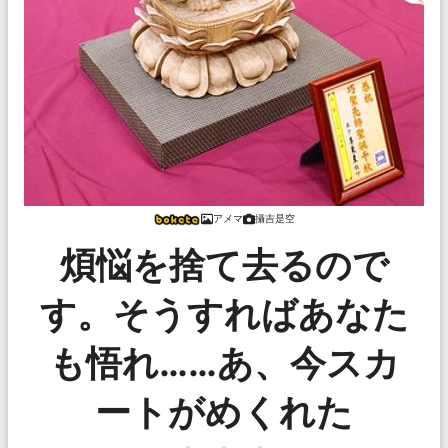
アメマ
攝吉是空
煩悩を捨て去るので
す。そうすればあなた
も悟れ……あ、今スカ
ートがめくれた