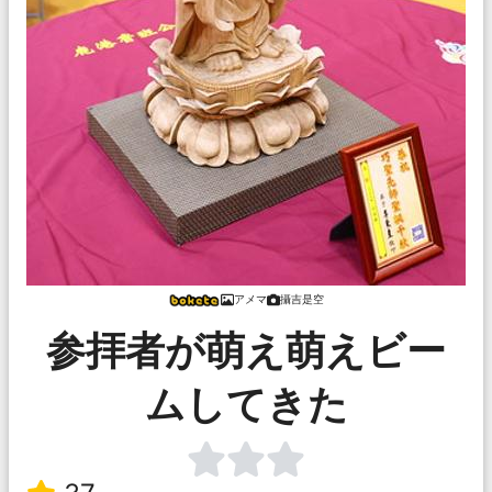
アメマ
攝吉是空
参拝者が萌え萌えビー
ムしてきた