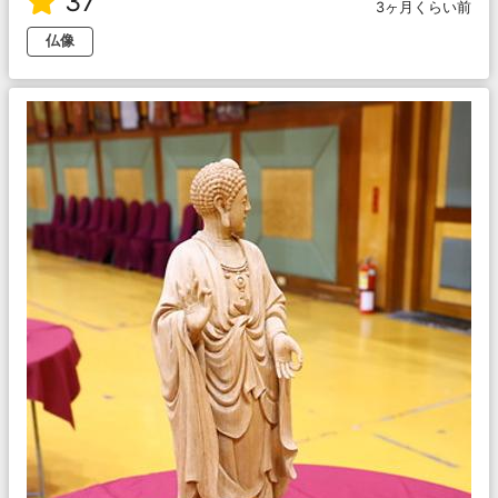
37
3ヶ月くらい前
仏像