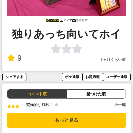
アメマ
攝吉是空
独りあっち向いてホイ
9
3ヶ月くらい前
シェアする
ボケ通報
お題通報
ユーザー通報
コメント順
星つけた順
究極的な孤独！
小十郎
もっと見る