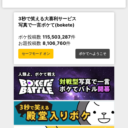
3秒で笑える大喜利サービス
写真で一言ボケて(bokete)
ボケ投稿数
115,503,287
件
お題投稿数
8,106,760
件
セーフモード オン
ボケてへようこそ