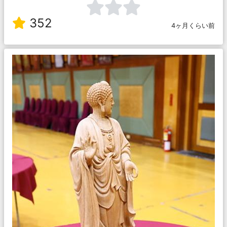
352
4ヶ月くらい前