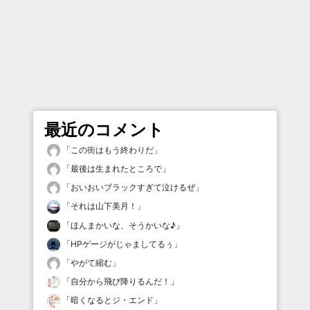
最近のコメント
「
この街はもう終わりだ
」
「
最後は生まれたところで
」
「
おいおいブラックすぎて泣けるぜ
」
「
それは山下美月！
」
「
ほんまかいな、そうかいな♪
」
「
HPゲージがじゃましてるぅ
」
「
やがて縮む
」
「
自分から飛び降りるんだ！
」
「
暗くなるとジ・エンド
」