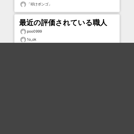
「
叩けボンゴ
」
最近の評価されている職人
poo0999
1o_ok
Syu0607
cswr95
まる
向井がおさむまでは…
鈴美紅
ミラクルクル
くれないか豚を
きしめん
おすすめのボケを毎日お届け
いいね！する