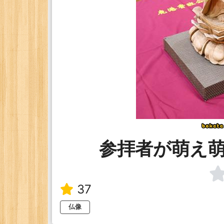
参拝者が萌え
37
仏像