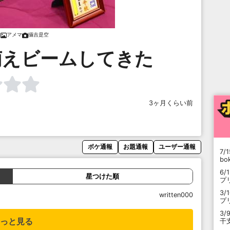
アメマ
攝吉是空
萌えビームしてきた
3ヶ月くらい前
ボケ通報
お題通報
ユーザー通報
7/1
b
6/
星つけた順
プ
3/
written000
プ
3/
っと見る
干