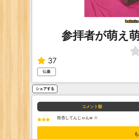
参拝者が萌え
37
仏像
シェアする
コメント順
拒否してんじゃんw
も