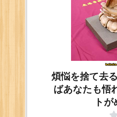
煩悩を捨て去
ばあなたも悟
トが