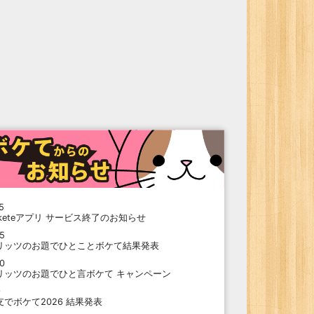
5
oketeアプリ サービス終了のお知らせ
15
リッツのお題でひとことボケて結果発表
10
リッツのお題でひと言ボケて キャンペーン
9
支でボケて2026 結果発表