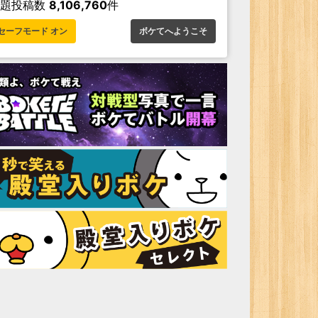
お題投稿数
8,106,760
件
セーフモード オン
ボケてへようこそ