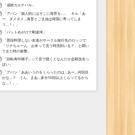
「
成敗カルナバル
」
「
アバン「個人的にはそこに海苔を…」 キル「あ
ー、ダメダメ…海苔とごま油は韓国に寄ってしま
う…！」
」
「
バットめがけて剛速球
」
「
普段料理しない友達がサークル旅行先のロッジで
「リナちゃーん、お米って洗う時洗剤いる？」と聞い
てきた時の衝撃
」
「
回転寿司梯子…って音で聴くとなんだか必殺技名っ
ぽい
」
「
アバン「ああいうのをくらったのは…あー…何回目
かな…？ うん、まあ…多分10回以上くらってるから
な…！」
」