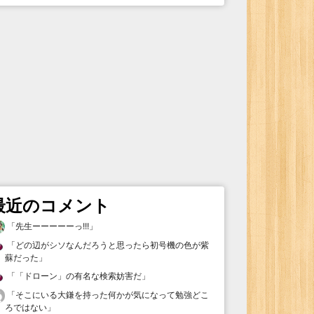
最近のコメント
「
先生ーーーーーっ!!!
」
「
どの辺がシソなんだろうと思ったら初号機の色が紫
蘇だった
」
「
「ドローン」の有名な検索妨害だ
」
「
そこにいる大鎌を持った何かが気になって勉強どこ
ろではない
」