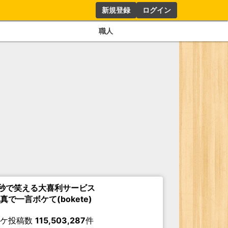
新規登録
ログイン
職人
秒で笑える大喜利サービス
真で一言ボケて(bokete)
ボケ投稿数
115,503,287
件