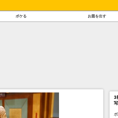
ボケる
お題を出す
3
写