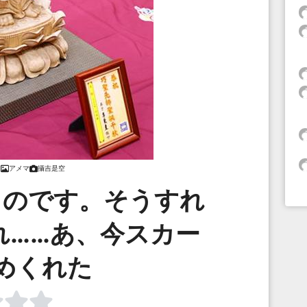
アメマ
攝吉是空
るのです。そうすれ
れ……あ、今スカー
めくれた