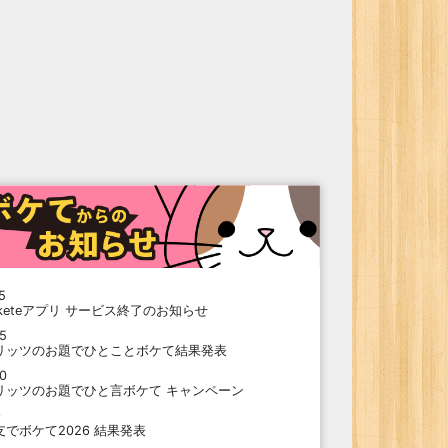
5
oketeアプリ サービス終了のお知らせ
15
リッツのお題でひとことボケて結果発表
10
リッツのお題でひと言ボケて キャンペーン
9
支でボケて2026 結果発表