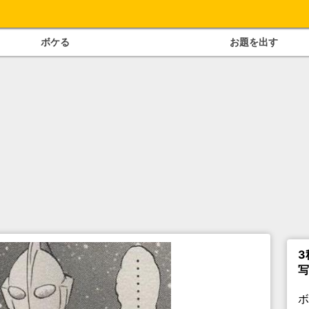
ボケる
お題を出す
3
写