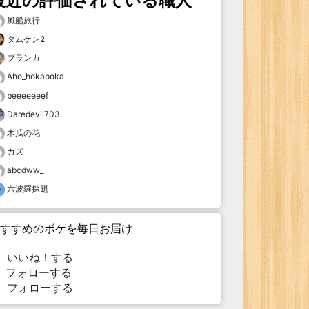
最近の評価されている職人
風船旅行
タムケン2
ブランカ
Aho_hokapoka
beeeeeeef
Daredevil703
木瓜の花
カズ
abcdww_
六波羅探題
すすめのボケを毎日お届け
いいね！する
フォローする
フォローする