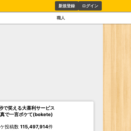
新規登録
ログイン
職人
秒で笑える大喜利サービス
真で一言ボケて(bokete)
ボケ投稿数
115,497,914
件