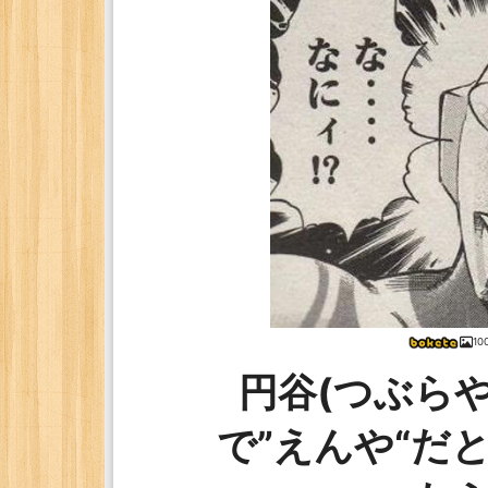
1
円谷(つぶら
で”えんや“だ