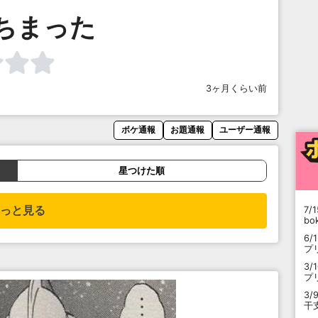
ちまった
3ヶ月くらい前
ボケ通報
お題通報
ユーザー通報
星つけた順
っと見る
7/1
b
6/
プ
3/
プ
3/
干