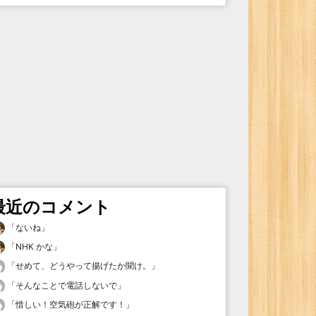
最近のコメント
「
ないね
」
「
NHK かな
」
「
せめて、どうやって揚げたか聞け。
」
「
そんなことで電話しないで
」
「
惜しい！空気砲が正解です！
」