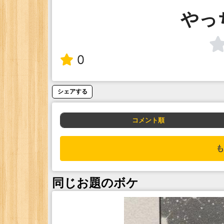
やっ
0
シェアする
コメント順
も
同じお題のボケ