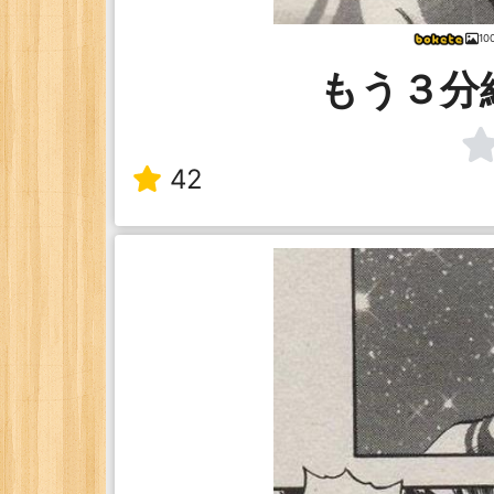
1
もう３分
42