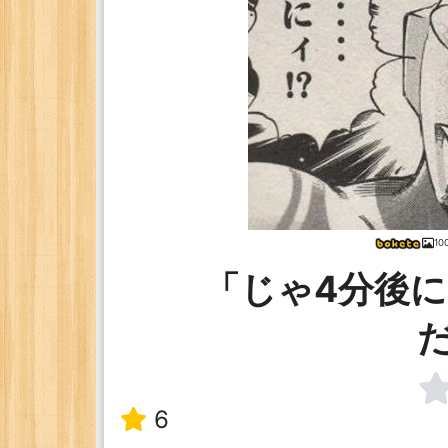
1
「じゃ4分後
6