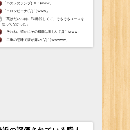
「
ハズレのランプ(´Д｀)www
」
「
コロンビーナ(´Д｀)www
」
「
英はだいぶ前にEU離脱してて、そもそもユーロを
使ってなかった
」
「
それね。確かにその機能は欲しい(´Д｀)www
」
「
二重の意味で腹が痛い(´Д｀)wwwww
」