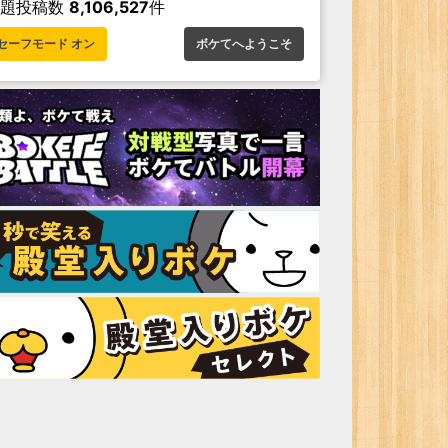
お題投稿数
8,106,527
件
セーフモード オン
ボケてへようこそ