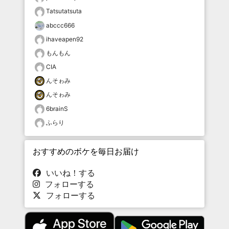
Tatsutatsuta
abccc666
ihaveapen92
もんもん
CIA
んそゎみ
んそゎみ
6brainS
ふらり
おすすめのボケを毎日お届け
いいね！する
フォローする
フォローする