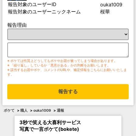
報告対象のユーザーID
ouka1009
報告対象のユーザーニックネーム
桜華
報告理由
※ ボケては性質上どうしてもボケやお題が被ってしまう場合があります。
※ 「繰り返し」しているか「悪意がある」かの判断をお願いします。
※ 該当するお題やボケ、コメントのURLや、補足情報をこちらにお願いいたしま
す。
報告する
ボケて
>
職人
>
ouka1009
>
通報
3秒で笑える大喜利サービス
写真で一言ボケて(bokete)