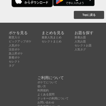
Topに戻る
ボケを見る
まとめを見る
お題を探す
殿堂入り
最新人気まとめ
新着お題
ピックアップボケ
セレクトまとめ
人気お題
人気ボケ
セレクトお題
注目ボケ
人気タグ
急上昇ボケ
新着ボケ
セレクト
タグ
ご利用について
ボケてについて
使い方
利用規約
よくある質問
クッキーの利用について
お問い合わせ