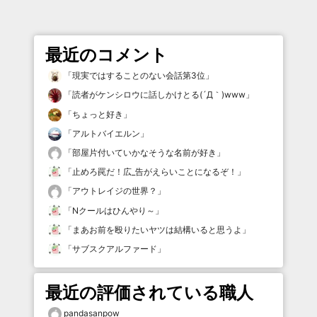
最近のコメント
「
現実ではすることのない会話第3位
」
「
読者がケンシロウに話しかけとる(´Д｀)www
」
「
ちょっと好き
」
「
アルトバイエルン
」
「
部屋片付いていかなそうな名前が好き
」
「
止めろ罠だ！広_告がえらいことになるぞ！
」
「
アウトレイジの世界？
」
「
Nクールはひんやり～
」
「
まあお前を殴りたいヤツは結構いると思うよ
」
「
サブスクアルファード
」
最近の評価されている職人
pandasanpow