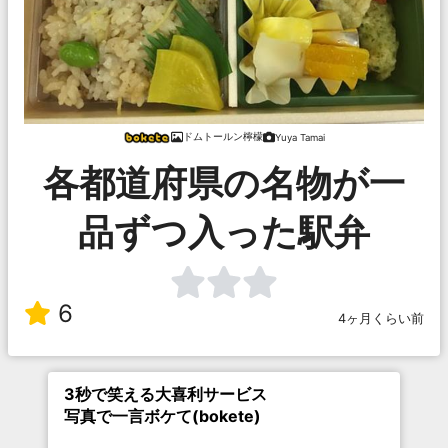
ドムトールン檸檬
Yuya Tamai
各都道府県の名物が一
品ずつ入った駅弁
6
4ヶ月くらい前
3秒で笑える大喜利サービス
写真で一言ボケて(bokete)