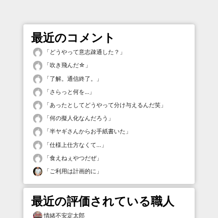
最近のコメント
「
どうやって意志疎通した？
」
「
吹き飛んだ☆
」
「
了解。通信終了。
」
「
さらっと何を...
」
「
あったとしてどうやって分け与えるんだ笑
」
「
何の擬人化なんだろう
」
「
半ヤギさんからお手紙書いた
」
「
仕様上仕方なくて…
」
「
食えねぇやつだぜ
」
「
ご利用は計画的に
」
最近の評価されている職人
情緒不安定太郎