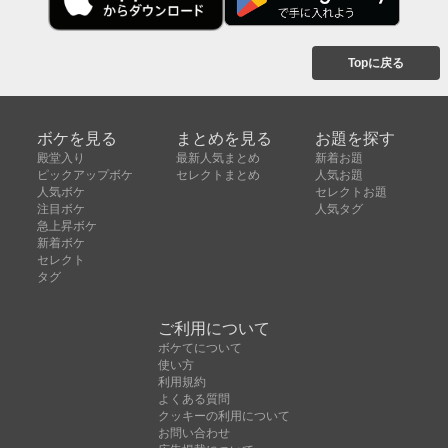
Topに戻る
ボケを見る
まとめを見る
お題を探す
殿堂入り
最新人気まとめ
新着お題
ピックアップボケ
セレクトまとめ
人気お題
人気ボケ
セレクトお題
注目ボケ
人気タグ
急上昇ボケ
新着ボケ
セレクト
タグ
ご利用について
ボケてについて
使い方
利用規約
よくある質問
クッキーの利用について
お問い合わせ