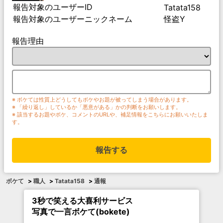
報告対象のユーザーID
Tatata158
報告対象のユーザーニックネーム
怪盗Y
報告理由
※ ボケては性質上どうしてもボケやお題が被ってしまう場合があります。
※ 「繰り返し」しているか「悪意がある」かの判断をお願いします。
※ 該当するお題やボケ、コメントのURLや、補足情報をこちらにお願いいたしま
す。
報告する
ボケて
>
職人
>
Tatata158
>
通報
3秒で笑える大喜利サービス
写真で一言ボケて(bokete)