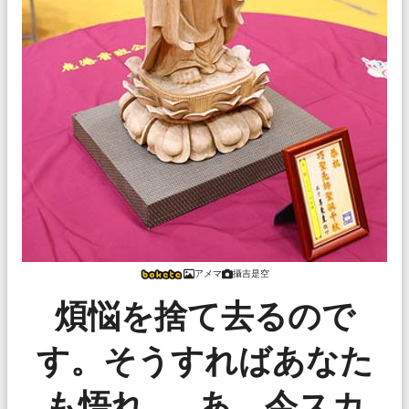
アメマ
攝吉是空
煩悩を捨て去るので
す。そうすればあなた
も悟れ……あ、今スカ