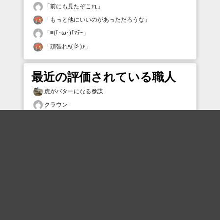
「
前にも見たぞこれ
」
「
もっと他にいいのがあっただろうな
」
「
≡(｢･ω･)｢ﾏﾃｰ
」
「
頑張れ٩( ᐖ )۶
」
最近の評価されている職人
虎がバターになる参謀
クラウン
ponkotsuuuuu412
hikiniku
お母さんも目玉
yozure5
ロボ
AAaaAaaAa580
笹の葉
1o_ok