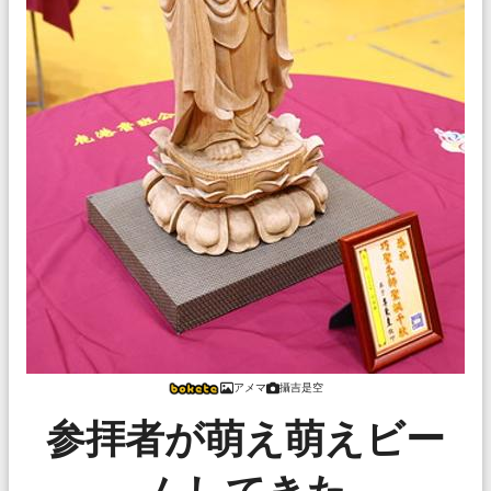
アメマ
攝吉是空
参拝者が萌え萌えビー