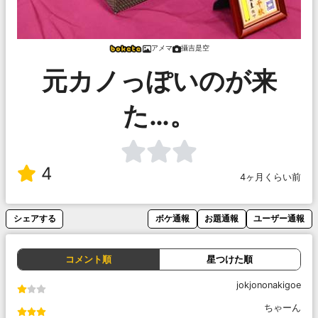
アメマ
攝吉是空
元カノっぽいのが来
た…。
4
4ヶ月くらい前
シェアする
ボケ通報
お題通報
ユーザー通報
コメント順
星つけた順
jokjononakigoe
ちゃーん