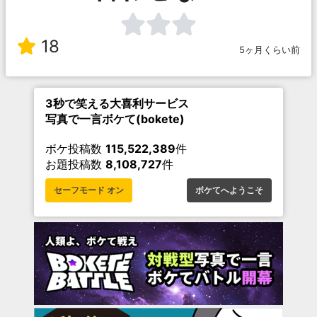
18
5ヶ月くらい前
3秒で笑える大喜利サービス
写真で一言ボケて(bokete)
ボケ投稿数
115,522,389
件
お題投稿数
8,108,727
件
セーフモード オン
ボケてへようこそ