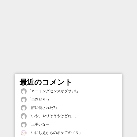
最近のコメント
「
ネーミングセンスがダサい!
」
「
当然だろう
」
「
誰に倒された?
」
「
いや、やりそうやけどね…
」
「
上手いなー
」
「
いにしえからのボケてのノリ
」