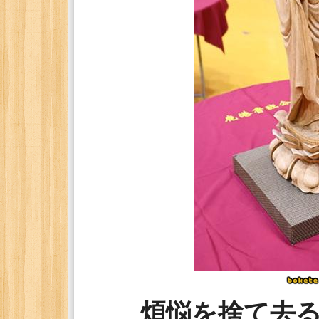
煩悩を捨て去