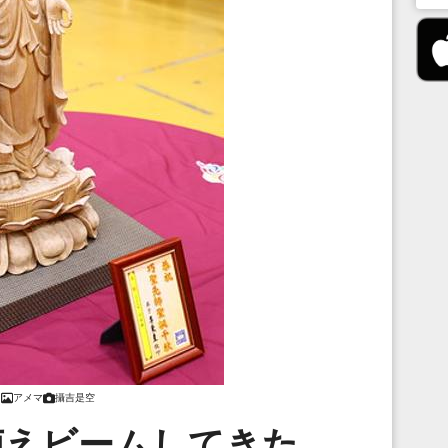
アメマ
攝吉是空
萌えビームしてきた