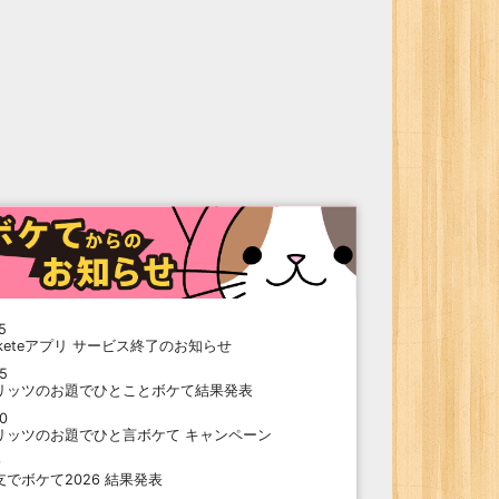
5
oketeアプリ サービス終了のお知らせ
15
リッツのお題でひとことボケて結果発表
10
リッツのお題でひと言ボケて キャンペーン
9
支でボケて2026 結果発表