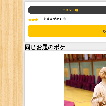
コメント順
おまえがか！
も
同じお題のボケ