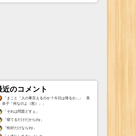
最近のコメント
「
まこと「人の事言えるのか？今日は帰るか…」 美
奈子「何なのよ（怒）」
」
「
それは問題どすぇ
」
「
寝てるだけだから(ry
」
「
恰好だけなら(ry
」