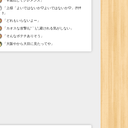
「
↓成仏してクレメンス
」
「
上様「よいではないか♡よいではないか♡」(ｻｸｻ
ｸ
」
「
どれもいらないよー
」
「
カオスな攻撃((꜆꜄ ˙˙ )꜆꜄꜆避けれる気がしない
」
「
そんなポテチありそう
」
「
大阪やから大目に見たってや
」