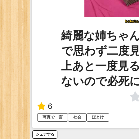
綺麗な姉ちゃ
で思わず二度
上あと一度見
ないので必死
6
写真で一言
社会
ほとけ
シェアする