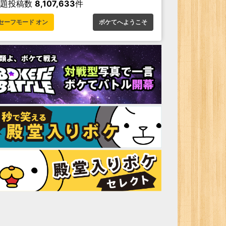
お題投稿数
8,107,633
件
セーフモード オン
ボケてへようこそ