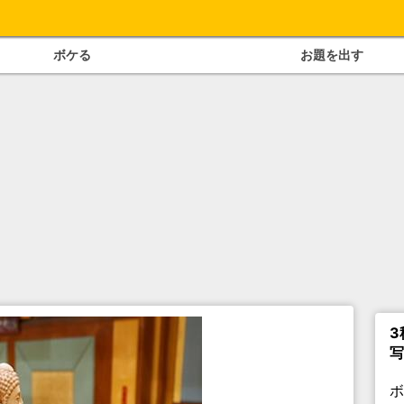
ボケる
お題を出す
3
写