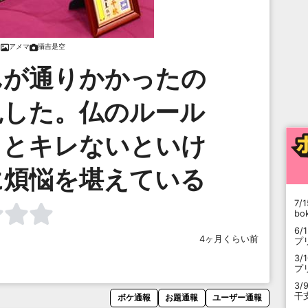
アメマ
攝吉是空
んが通りかかったの
見した。仏のルール
るとキレないといけ
に煩悩を堪えている
7/1
b
6/
4ヶ月くらい前
プ
3/
プ
3/
干
ボケ通報
お題通報
ユーザー通報