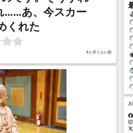
れ……あ、今スカー
めくれた
4ヶ月くらい前
お