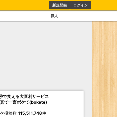
新規登録
ログイン
職人
秒で笑える大喜利サービス
真で一言ボケて(bokete)
ボケ投稿数
115,511,748
件