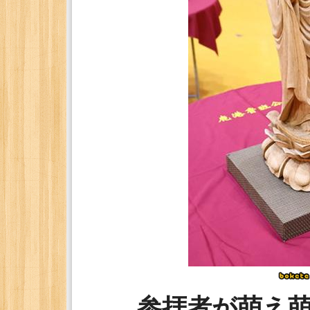
参拝者が萌え