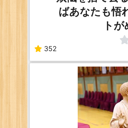
ばあなたも悟
トが
352