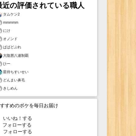
最近の評価されている職人
タムケン2
mmmmm
にけ
オノンド
ぱぱどぶれ
大陰唇八連制覇
ひー
星待ちすいせい
どんまい鼻毛
きしめん
すすめのボケを毎日お届け
いいね！する
フォローする
フォローする