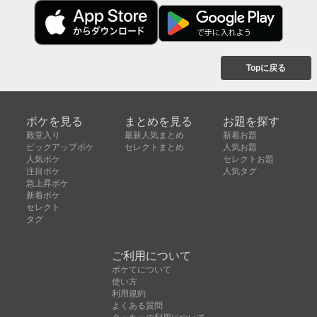
Topに戻る
ボケを見る
まとめを見る
お題を探す
殿堂入り
最新人気まとめ
新着お題
ピックアップボケ
セレクトまとめ
人気お題
人気ボケ
セレクトお題
注目ボケ
人気タグ
急上昇ボケ
新着ボケ
セレクト
タグ
ご利用について
ボケてについて
使い方
利用規約
よくある質問