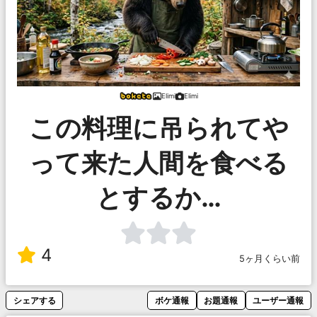
Elimi
Elimi
この料理に吊られてや
って来た人間を食べる
とするか…
4
5ヶ月くらい前
シェアする
ボケ通報
お題通報
ユーザー通報