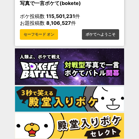
写真で一言ボケて(bokete)
ボケ投稿数
115,501,231
件
お題投稿数
8,106,527
件
セーフモード オン
ボケてへようこそ