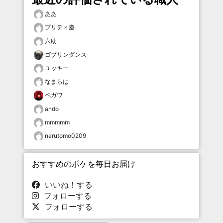
ああ
プリティ慶
六助
ゴブリンダンス
ユッキー
なまらは
ペガワ
ando
mmmmm
narutomo0209
おすすめのボケを毎日お届け
いいね！する
フォローする
フォローする