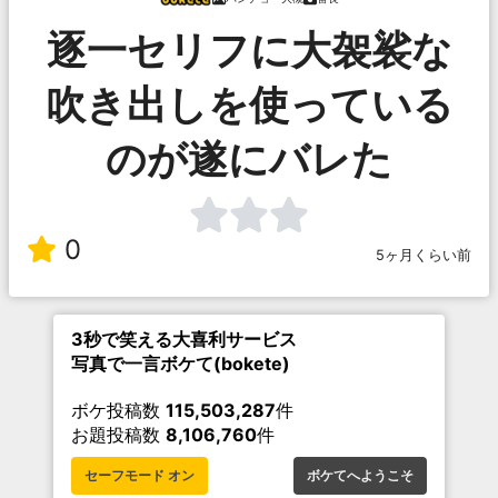
逐一セリフに大袈裟な
吹き出しを使っている
のが遂にバレた
0
5ヶ月くらい前
3秒で笑える大喜利サービス
写真で一言ボケて(bokete)
ボケ投稿数
115,503,287
件
お題投稿数
8,106,760
件
セーフモード オン
ボケてへようこそ