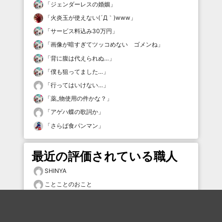
「
ジェンダーレスの婚姻
」
「
火炎玉が使えない(´Д｀)www
」
「
サービス料込み30万円
」
「
画像が暗すぎてツッコめない ゴメンね
」
「
背に腹は代えられぬ…
」
「
僕も狙ってました…
」
「
行ってはいけない…
」
「
薬_物使用の件かな？
」
「
アゲハ蝶の歌詞か
」
「
さらば食パンマン
」
最近の評価されている職人
SHINYA
ことことのおこと
ただきち
クラウン