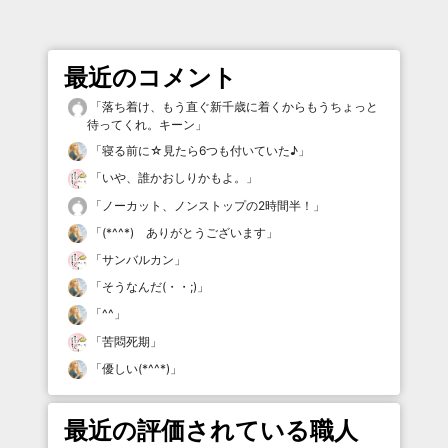
最近のコメント
「
落ち着け、もう直ぐ新千歳に着くからもうちょっと
待ってくれ。キーン
」
「
寝る前に☆見たら6つも付いていた♪
」
「
いや、誰かおしりかもよ。
」
「
ノーカット、ノンストップの2時間半！
」
「
(*^^*) ありがとうございます
」
「
サンバルカン
」
「
そうなんだ(・・;)
」
「
^^
」
「
苦悶死期
」
「
優しい(*^^*)
」
最近の評価されている職人