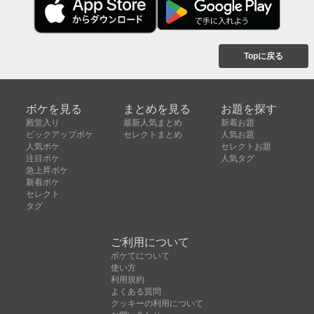
Topに戻る
ボケを見る
まとめを見る
お題を探す
殿堂入り
最新人気まとめ
新着お題
ピックアップボケ
セレクトまとめ
人気お題
人気ボケ
セレクトお題
注目ボケ
人気タグ
急上昇ボケ
新着ボケ
セレクト
タグ
ご利用について
ボケてについて
使い方
利用規約
よくある質問
クッキーの利用について