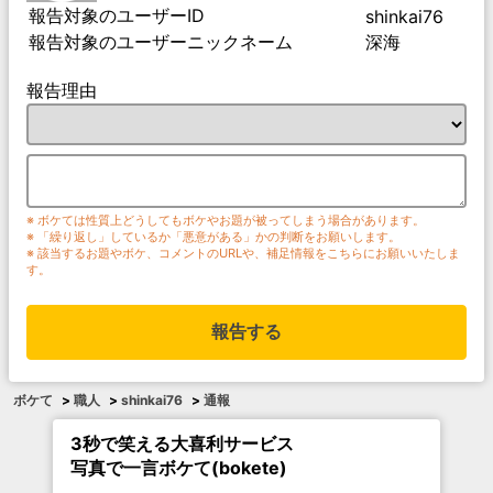
報告対象のユーザーID
shinkai76
報告対象のユーザーニックネーム
深海
報告理由
※ ボケては性質上どうしてもボケやお題が被ってしまう場合があります。
※ 「繰り返し」しているか「悪意がある」かの判断をお願いします。
※ 該当するお題やボケ、コメントのURLや、補足情報をこちらにお願いいたしま
す。
報告する
ボケて
>
職人
>
shinkai76
>
通報
3秒で笑える大喜利サービス
写真で一言ボケて(bokete)